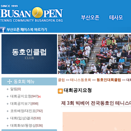
동호인클럽
CLUB
클럽
테니스동호회
동호인대회클럽
>>
>>
>>
대
알림
[0]
대회공지요청
대회공지요청
[947]
제 3회 빅베어 전국동호인 테니스
대회공지보기
[898]
코트배정/대진표
[792]
대회(입상)결과
[530]
대회화보/동영상
[536]