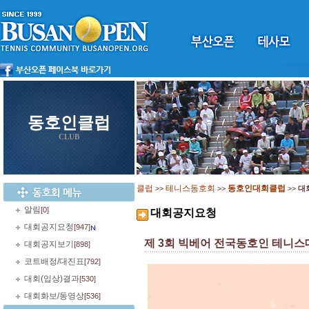
동호인클럽
CLUB
클럽
테니스동호회
동호인대회클럽
>>
>>
>>
대
알림
[0]
대회공지요청
대회공지요청
[947]
제 3회 빅베어 전국동호인 테니스
대회공지보기
[898]
코트배정/대진표
[792]
대회(입상)결과
[530]
대회화보/동영상
[536]