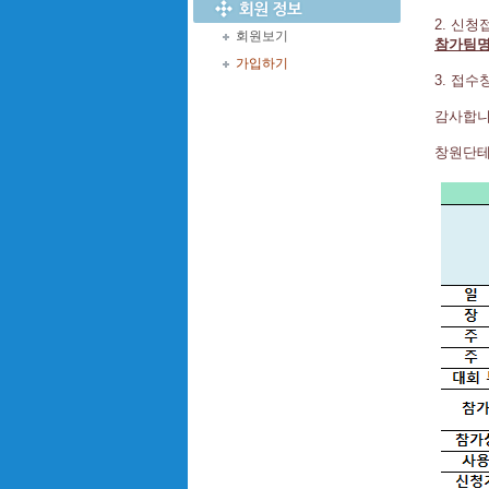
2. 신
회원보기
참가팀명
가입하기
3. 접
감사합니
창원단테매