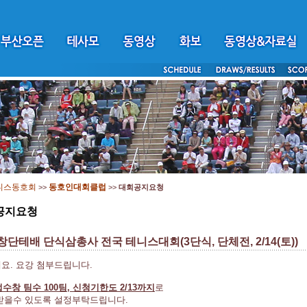
니스동호회
동호인대회클럽
>>
>>
대회공지요청
공지요청
창단테배 단식삼총사 전국 테니스대회(3단식, 단체전, 2/14(토))
요. 요강 첨부드립니다.
수창 팀수 100팀, 신청기한도 2/13까지
로
받을수 있도록 설정부탁드립니다.