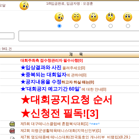
1/8입금완료, 입금자명 : 오경훈
오달
 941 건
대회주최측 접수창관리자 필수사항[0]
★입상결과와 사진
올려주세요[0]
★중복되는 대회일자
에 관하여[0]
★공지내용을 수정
하고자 하실 때는[0]
★'대회공지 예고기간 60일'
에 대한 안내[0]
★대회공지요청 순서
★신청전 필독![3]
제5회 대구테니스클럽배 혼합복식대회[1]
제2회 의령군생활체육테니스대회(지역신인부)[1]
제7회 영도태종배 테니스대회(전국동호인 개나리부_비랭킹)(8.29.)