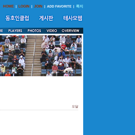
HOME
LOGIN
JOIN
쪽지
|
|
|
ADD FAVORITE
|
오달