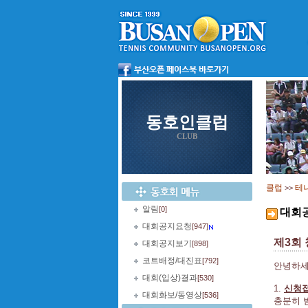
동호인클럽
CLUB
클럽
테
>>
알림
[0]
대회
대회공지요청
[947]
제3회 
대회공지보기
[898]
코트배정/대진표
[792]
안녕하세
대회(입상)결과
[530]
1.
신청접
대회화보/동영상
[536]
충분히 