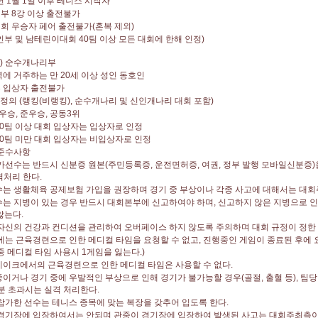
년
1
월
1
일 이후 테니스 시작자
인부
8
강 이상 출전불가
회 우승자 페어 출전불가
(
혼복 제외
)
인부 및 남테린이대회
40
팀 이상 모든 대회에 한해 인정
)
)
순수개나리부
역에 거주하는 만
20
세 이상 성인 동호인
 입상자 출전불가
 정의
(
랭킹
(
비랭킹
),
순수개나리 및 신인개나리 대회 포함
)
우승
,
준우승
,
공동
3
위
0
팀 이상 대회 입상자는 입상자로 인정
0
팀 미만 대회 입상자는 비입상자로 인정
준수사항
가선수는 반드시 신분증 원본
(
주민등록증
,
운전면허증
,
여권
,
정부 발행 모바일신분증
)
격처리 한다
.
는 생활체육 공제보험 가입을 권장하며 경기 중 부상이나 각종 사고에 대해서는 대
는 지병이 있는 경우 반드시 대회본부에 신고하여야 하며
,
신고하지 않은 지병으로 
않는다
.
자신의 건강과 컨디션을 관리하여 오버페이스 하지 않도록 주의하며 대회 규정이 정한 
에는 근육경련으로 인한 메디컬 타임을 요청할 수 없고
,
진행중인 게임이 종료된 후에 
중 메디컬 타임 사용시
1
게임을 잃는다
.)
이크에서의 근육경련으로 인한 메디컬 타임은 사용할 수 없다
.
이거나 경기 중에 우발적인 부상으로 인해 경기가 불가능할 경우
(
골절
,
출혈 등
),
팀
분 초과시는 실격 처리한다
.
참가한 선수는 테니스 종목에 맞는 복장을 갖추어 입도록 한다
.
경기장에 입장하여서는 안되며 관중이 경기장에 입장하여 발생된 사고는 대회주최측이