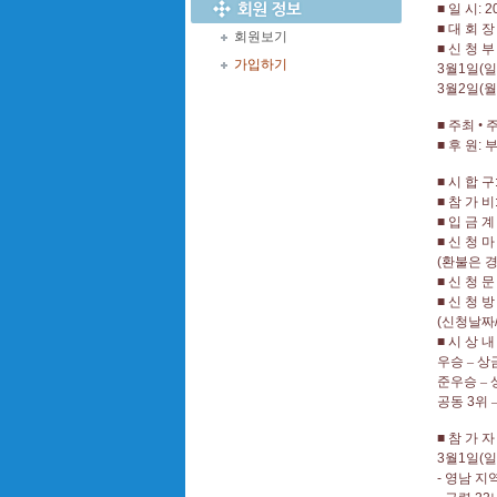
■
일 시
: 2
■
대 회 장
회원보기
■
신 청 부
가입하기
3
월
1
일
(
일
3
월
2
일
(
월
■
주최
•
■
후 원
:
■
시 합 구
■
참 가 비
■
입 금 계
■
신 청 마
(
환불은 경
■
신 청 문
■
신 청 방
(
신청날짜
■
시 상 내
우승
–
상
준우승
–
공동
3
위
■
참 가 자
3
월
1
일
(
일
-
영남 지