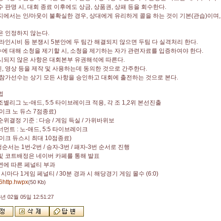
수 판명 시
,
대회 종료 이후에도 상금
,
상품권
,
상패 등을 회수한다
.
지에서는 인
/
아웃이 불확실한 경우
,
상대에게 유리하게 콜을 하는 것이 기본
(
관습
)
이며
은 인정하지 않는다
.
라인시비 등 분쟁시
5
분안에 두 팀간 해결되지 않으면 두팀 다 실격처리 한다
.
에 대해 소청을 제기할 시
,
소청을 제기하는 자가 관련자료를 입증하여야 한다
.
시되지 않은 사항은 대회본부 유권해석에 따른다
.
진
,
영상 등을 제작 및 사용하는데 동의한 것으로 간주한다
.
 참가선수는 상기 모든 사항을 승인하고 대회에 출전하는 것으로 본다
.
법
조별리그 노
-
애드
, 5:5
타이브레이크 적용
,
각 조
1,2
위 본선진출
이크 노 듀스
7
점종료
)
순위결정 기준
:
다승
/
게임 득실
/
가위바위보
토너먼트
:
노
-
애드
, 5:5
타이브레이크
이크 듀스시 최대
10
점종료
)
행순서는
1
번
-2
번
/
승자
-3
번
/
패자
-3
번 순서로 진행
및 코트배정은 네이버 카페를 통해 발표
연에 따른 페널티 부과
과 시마다
1
게임 페널티
/ 30
분 경과 시 해당경기 게임 몰수
(6:0)
6http.hwpx
(50 Kb)
6년 02월 05일 12:51:27