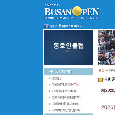
동호인클럽
CLUB
클럽
테
>>
알림
[0]
대회
대회공지요청
[947]
제20회
대회공지보기
[898]
코트배정/대진표
[792]
대회(입상)결과
[530]
2026
대회화보/동영상
[536]