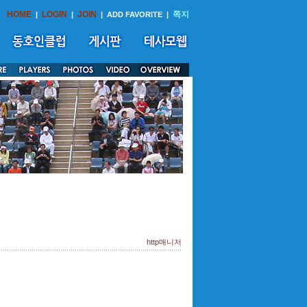
HOME
LOGIN
JOIN
쪽지
|
|
|
ADD FAVORITE
|
http매니저