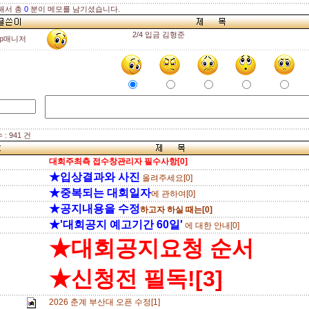
해서 총
0
분이 메모를 남기셨습니다.
2/4 입금 김형준
ttp매니저
: 941 건
대회주최측 접수창관리자 필수사항[0]
★입상결과와 사진
올려주세요[0]
★중복되는 대회일자
에 관하여[0]
★공지내용을 수정
하고자 하실 때는[0]
★'대회공지 예고기간 60일'
에 대한 안내[0]
★대회공지요청 순서
★신청전 필독![3]
2026 춘계 부산대 오픈 수정[1]