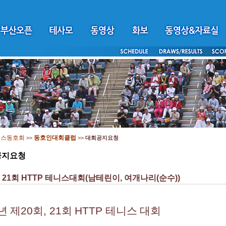
니스동호회
동호인대회클럽
>>
>>
대회공지요청
공지요청
, 21회 HTTP 테니스대회(남테린이, 여개나리(순수))
년 제
20
회
, 21
회
HTTP
테니스 대회