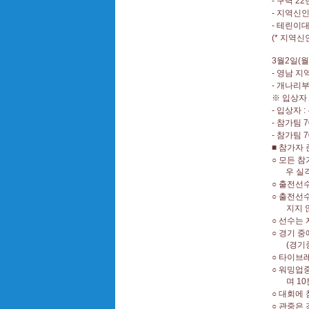
-
구력
22
-
지역신
-
테린이대
(*
지역신
3
월
2
일
(
월
-
영남 지
-
개나리부
※
입상자
-
입상자
:
-
참가팀
7
-
참가팀
7
■
참가자 
○
모든 참
우 실
○
출전선수
○
출전선수
지지 
○
선수는 
○
경기 중
(
경기
○
타이브레
○
워밍업중
며
10
○
대회에 
○
관중은 