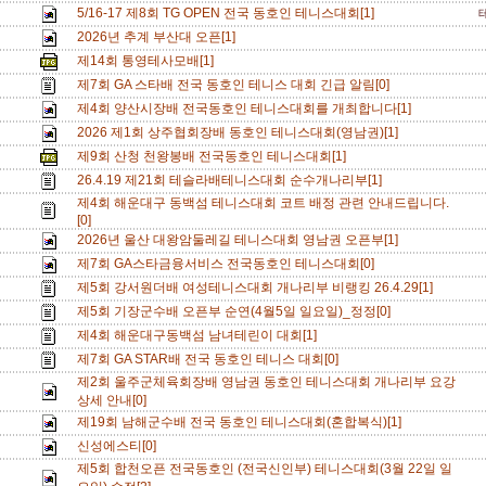
5/16-17 제8회 TG OPEN 전국 동호인 테니스대회[1]
2026년 추계 부산대 오픈[1]
제14회 통영테사모배[1]
제7회 GA 스타배 전국 동호인 테니스 대회 긴급 알림[0]
제4회 양산시장배 전국동호인 테니스대회를 개최합니다[1]
2026 제1회 상주협회장배 동호인 테니스대회(영남권)[1]
제9회 산청 천왕봉배 전국동호인 테니스대회[1]
26.4.19 제21회 테슬라배테니스대회 순수개나리부[1]
제4회 해운대구 동백섬 테니스대회 코트 배정 관련 안내드립니다.
[0]
2026년 울산 대왕암둘레길 테니스대회 영남권 오픈부[1]
제7회 GA스타금융서비스 전국동호인 테니스대회[0]
제5회 강서원더배 여성테니스대회 개나리부 비랭킹 26.4.29[1]
제5회 기장군수배 오픈부 순연(4월5일 일요일)_정정[0]
제4회 해운대구동백섬 남녀테린이 대회[1]
제7회 GA STAR배 전국 동호인 테니스 대회[0]
제2회 울주군체육회장배 영남권 동호인 테니스대회 개나리부 요강
상세 안내[0]
제19회 남해군수배 전국 동호인 테니스대회(혼합복식)[1]
신성에스티[0]
제5회 합천오픈 전국동호인 (전국신인부) 테니스대회(3월 22일 일