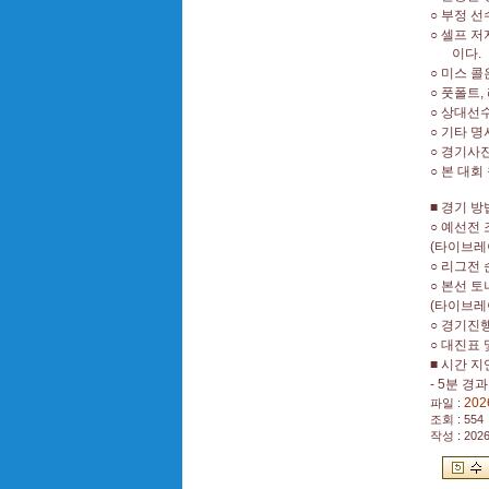
○
부정 선
○
셀프 저
이다
.
○
미스 콜
○
풋폴트
,
○
상대선수
○
기타 명
○
경기사
○
본 대회
■
경기 방
○
예선전 
(
타이브레
○
리그전 
○
본선 
(
타이브레
○
경기진
○
대진표 
■
시간 지
- 5
분 경
202
파일 :
조회 : 554
작성 : 202