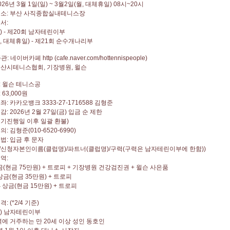
026
년
3
월
1
일
(
일
) ~ 3
월
2
일
(
월
,
대체휴일
) 08
시
~20
시
 소
:
부산 사직종합실내테니스장
 서
:
) -
제
20
회 남자테린이부
,
대체휴일
) -
제
21
회 순수개나리부
주관
:
네이버카페
http (cafe.naver.com/hottennispeople)
부산시테니스협회
,
기장병원
,
윌슨
:
윌슨 테니스공
: 63,000
원
 좌
:
카카오뱅크
3333-27-1716588
김형준
 감
: 2026
년
2
월
27
일
(
금
)
입금 순 제한
기진행일 이후 일괄 환불
)
 의
:
김형준
(010-6520-6990)
 법
:
입금 후 문자
/
신청자본인이름
(
클럽명
)/
파트너
(
클럽명
)/
구력
(
구력은 남자테린이부에 한함
))
 역
:
금
(
현금
75
만원
) +
트로피
+
기장병원 건강검진권
+
윌슨 사은품
상금
(
현금
35
만원
) +
트로피
–
상금
(
현금
15
만원
) +
트로피
 격
: (*2/4
기준
)
)
남자테린이부
역에 거주하는 만
20
세 이상 성인 동호인