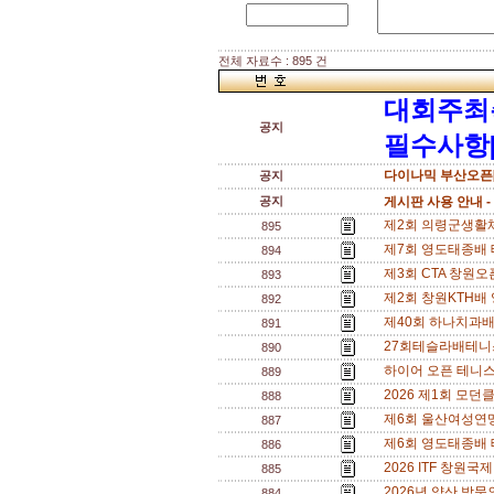
전체 자료수 : 895 건
대회주최
공지
필수사항[
다이나믹 부산오픈[
공지
공지
게시판 사용 안내 -
제2회 의령군생활체육
895
제7회 영도태종배 
894
제3회 CTA 창원오픈
893
제2회 창원KTH배 영
892
제40회 하나치과배 
891
27회테슬라배테니스
890
하이어 오픈 테니스
889
2026 제1회 모던
888
제6회 울산여성연맹 테
887
제6회 영도태종배 테
886
2026 ITF 창원국
885
2026년 양산 방문의
884