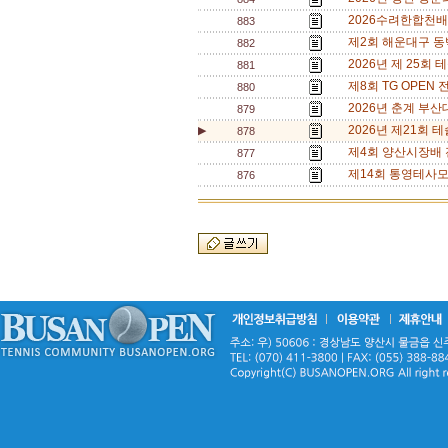
2026수려한합천배전국
883
제2회 해운대구 동백
882
2026년 제 25회 
881
제8회 TG OPEN 전
880
2026년 춘계 부산대 
879
2026년 제21회 테
▶
878
제4회 양산시장배 전국 
877
제14회 통영테사모배
876