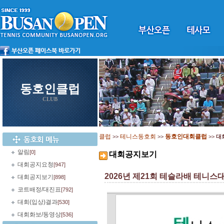
동호인클럽
CLUB
클럽
테니스동호회
동호인대회클럽
>>
>>
>>
대
알림
[0]
대회공지보기
대회공지요청
[947]
2026년 제21회 테슬라배 테니스대회
대회공지보기
[898]
코트배정/대진표
[792]
대회(입상)결과
[530]
대회화보/동영상
[536]