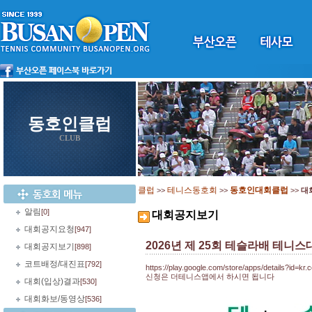
동호인클럽
CLUB
클럽
테니스동호회
동호인대회클럽
>>
>>
>>
대
알림
[0]
대회공지보기
대회공지요청
[947]
2026년 제 25회 테슬라배 테니스대회
대회공지보기
[898]
코트배정/대진표
[792]
https://play.google.com/store/apps/details?id=kr.
신청은 더테니스앱에서 하시면 됩니다
대회(입상)결과
[530]
대회화보/동영상
[536]