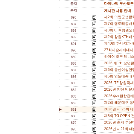
다이나믹 부산오픈[
공지
공지
게시판 사용 안내 -
제2회 의령군생활체육
895
제7회 영도태종배 
894
제3회 CTA 창원오픈
893
제2회 창원KTH배 영
892
제40회 하나치과배 
891
27회테슬라배테니스
890
하이어 오픈 테니스
889
2026 제1회 모던
888
제6회 울산여성연맹 테
887
제6회 영도태종배 테
886
2026 ITF 창원국
885
2026년 양산 방문의
884
2026수려한합천배전국
883
제2회 해운대구 동백
882
2026년 제 25회 
▶
881
제8회 TG OPEN 전
880
2026년 춘계 부산대 
879
2026년 제21회 
878