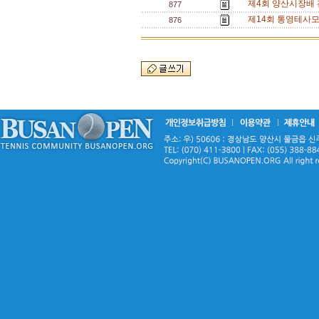
제4회 양산시장배 전국 
877
제14회 통영테사모배
876