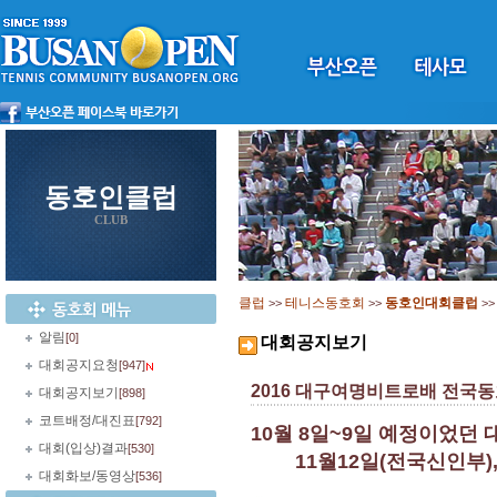
동호인클럽
CLUB
클럽
테니스동호회
동호인대회클럽
>>
>>
>
알림
[0]
대회공지보기
대회공지요청
[947]
2016 대구여명비트로배 전국동호인
대회공지보기
[898]
코트배정/대진표
[792]
10월 8일~9일 예정이었던
대회(입상)결과
[530]
11월12일(전국신인부), 
대회화보/동영상
[536]