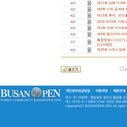
제11회 김해가야배 전
423
제9회 사천 금계배 전
422
제13회 롯데 · 반딧
421
2016 제15회 거제
420
제1회 카페 아자르배 
419
제9회 함안아라가야배
418
통합창원시 마산가고
417
(11/19)[2]
제20회 사천시장배 
416