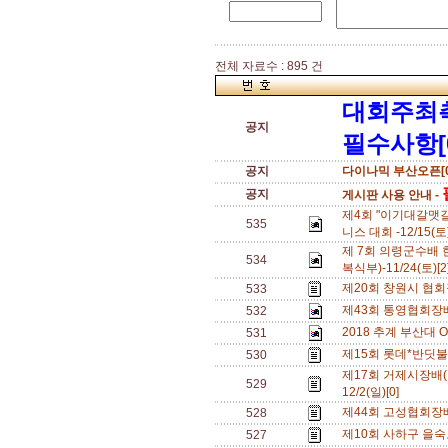
전체 자료수 : 895 건
대회주최
공지
필수사항[
공지
다이나믹 부산오픈[0
공지
게시판 사용 안내 -
제4회 "이기대갈맷
535
니스 대회 -12/15(토
제 7회 의령군수배 
534
복식부)-11/24(토)[
제20회 창원시 협회장
533
제43회 통영협회장배 
532
2018 추계 부산대 OPE
531
제15회 롯데*반딧불배
530
제17회 거제시장배(
529
12/2(일)[0]
제44회 고성협회장배 전
528
제10회 사하구 을숙
527