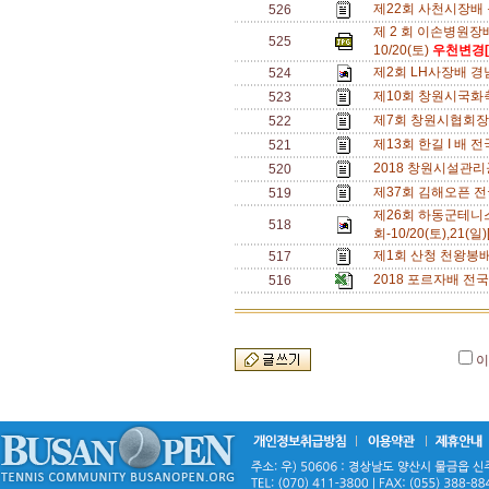
제22회 사천시장배 동호
526
제 2 회 이손병원장
525
10/20(토)
우천변경[
제2회 LH사장배 경남 
524
제10회 창원시국화축
523
제7회 창원시협회장배
522
제13회 한길 I 배 전국
521
2018 창원시설관리공
520
제37회 김해오픈 전국
519
제26회 하동군테니
518
회-10/20(토),21(일)
제1회 산청 천왕봉배 전
517
2018 포르자배 전국동
516