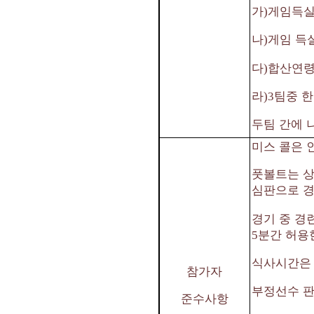
가
게임득실
)
나
게임 득
)
다
합산연령
)
라
팀중 한
)3
두팀 간에 
미스 콜은 
풋볼트는 상
심판으로 
경기 중 경
분간 허용
5
식사시간은 
참가자
부정선수 판
준수사항