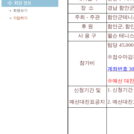
장
소
경남 함안군
회원보기
주최
⁃
주관
함안군테니
가입하기
후 원
함안군
함
,
사 용 구
윌슨 테니
팀당
45,000
※
접수마감
참가비
계좌번호
30
※
예선 대진
신청기
신청기간 및
1.
예선대진표공지
예선대진
2.