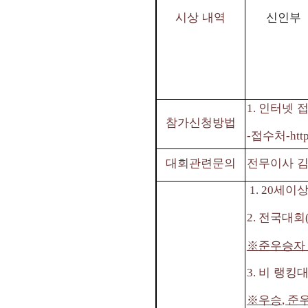
시상 내역
신인부
인터넷 
1.
참가신청방법
접수처
-
-htt
대회관련문의
전무이사 
세이상
1. 20
전국대회
2.
※
준우승자
비 랭킹
3.
※
우승
준
,