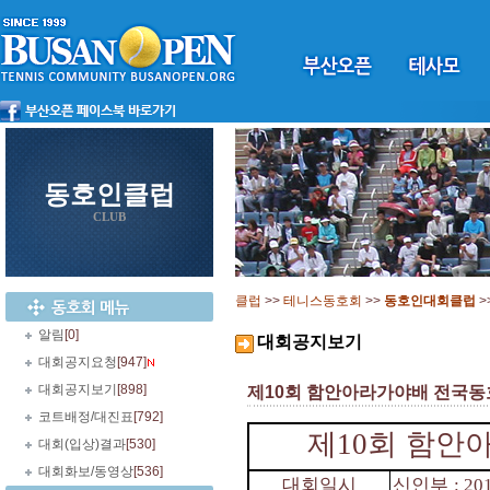
동호인클럽
CLUB
클럽
>>
테니스동호회
>>
동호인대회클럽
>
알림
[0]
대회공지보기
대회공지요청
[947]
대회공지보기
[898]
제10회 함안아라가야배 전국동호
코트배정/대진표
[792]
제
10
회 함안
대회(입상)결과
[530]
대회화보/동영상
[536]
대회일시
신인부
: 20