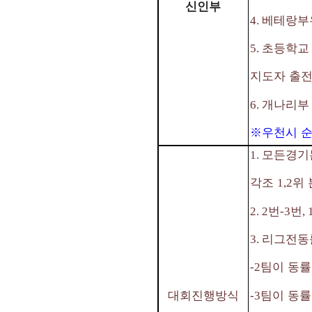
신인부
베테랑부
4.
초등학교 
5.
지도자 출
개나리부
6.
※
우천시 
모든경기
1.
각조
위 
1,2
번
번
2. 2
-3
, 
리그전동
3.
팀이 동률
-2
팀이 동률
대회진행방식
-3