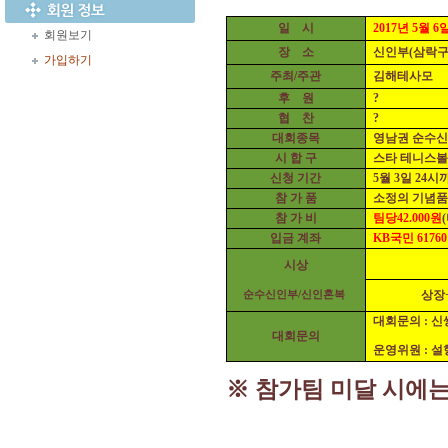
일 시
2017년 5월 6
회원보기
장 소
신인부(삼락구장
가입하기
주최/주관
김해테사모
후 원
?
협 찬
?
대회종목
영남권 순수신인
시 합 구
스타 테니스볼
신청 기간
5월 3일 24시
참 가 품
소정의 기념품
참 가 비
팀당42.000원
입금 계좌
KB국민 617601
시상
상장
순수신인부/신인혼복
대회문의 : 신쌍기
대회문의
운영위원 :
※ 참가팀 미달 시에는