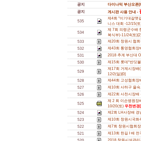
공지
다이나믹 부산오픈[0
공지
게시판 사용 안내 -
제4회 "이기대갈맷
535
니스 대회 -12/15(토
제 7회 의령군수배 
534
복식부)-11/24(토)[
제20회 창원시 협회장
533
제43회 통영협회장배 
532
2018 추계 부산대 OPE
531
제15회 롯데*반딧불배
530
제17회 거제시장배(
529
12/2(일)[0]
제44회 고성협회장배 전
528
제10회 사하구 을숙
527
제22회 사천시장배 동호
526
제 2 회 이손병원장
525
10/20(토)
우천변경[
제2회 LH사장배 경남 
524
제10회 창원시국화축
523
제7회 창원시협회장배
522
제13회 한길 I 배 전국
521
2018 창원시설관리공
520