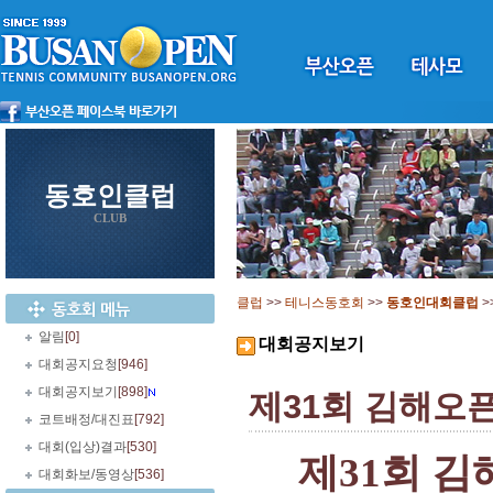
동호인클럽
CLUB
클럽
>>
테니스동호회
>>
동호인대회클럽
>
알림
[0]
대회공지보기
대회공지요청
[946]
대회공지보기
[898]
제31회 김해오픈
코트배정/대진표
[792]
대회(입상)결과
[530]
제31회 
대회화보/동영상
[536]