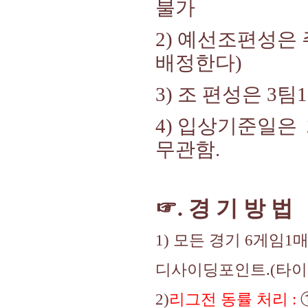
불가
2) 예선조편성은
배정한다)
3) 조 편성은 3
4) 입상기준일은 
무관함.
☞. 경 기 방 법
1) 모든 경기 6게임1
디사이딩포인트.(타이
2)
리그전 동률 처리 :