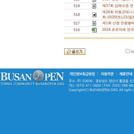
제37회 김해오픈 전국
519
제26회 하동군테니
518
회-10/20(토),21(일)
제1회 산청 천왕봉배 전
517
2018 포르자배 전국동
516