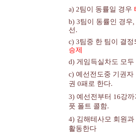
a) 2팀이 동률일 경우
b) 3팀이 동률인 경
선.
c) 3팀중 한 팀이 
승제
d) 게임득실차도 모
c) 예선전도중 기권자
권 0패로 한다.
3) 예선전부터 16강
풋 폴트 콜함.
4) 김해테사모 회원
활동한다