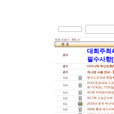
전체 자료수 : 895 건
대회주최
공지
필수사항[
다이나믹 부산오픈[0
공지
공지
게시판 사용 안내 -
동아스포츠배 혼합복식
515
2018 문경새재 스
514
회-7/14(토), 7/15(일
제1회 박재영의원장배
513
제17회 고성군수배 전국
512
2018년 춘계 부산대
511
제8회 통영 테사모배 
510