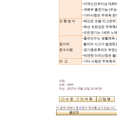
~지역신인부이상 대회에
~국화부 출전가능 (우승
~기타사항은 주최측 
진 행 방 식
~예선은 조별 리그로하
~예선 조편성은 주최측
~모든경기는 1세트 노에
~출전선수는 생활체육
참가자
불의의 사고가 발생한
준수사항
~경기종료후라도 부정선
~막연한 이의신청은 불
비
고
~기타 사항은 주최측의
파일 :
조회 : 4454
작성 : 2017년 10월 12일 16:38:28
이 글에 대해서 총
0
분이 메모를 남기셨습니다.