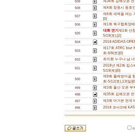
제36회 김해오픈 전
509
제4회 창원시 동호인
508
제6회 새벽을 여는 기
507
[0]
제1회 북구협회장배(울
506
대회 연기
제1회 산
505
5/19(토),[2]
2018 ADIDAS O
504
제17회 ATRC to
503
회-6/9(토)[0]
최치환 누구나 남.녀 
502
2018년 제2회 킴스배
501
5/19(토)[0]
제9회 물레방아골
500
회-5/12(토),13(일)[
제3회 울산 오픈 부부 
499
제35회 김해오픈 전국
498
제3회 머거본 전국 테니스
497
2018 코사모배 KATA
496