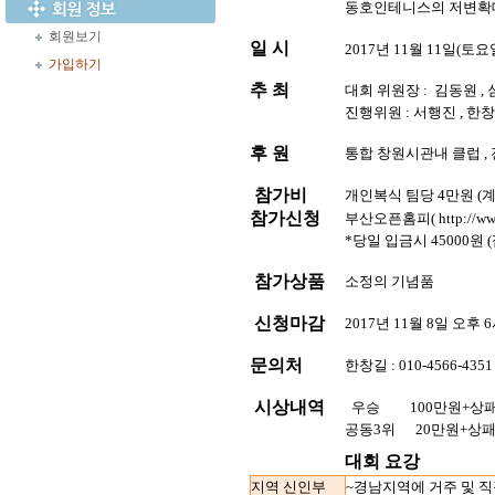
동호인테니스의 저변확대
회원보기
일 시
2017년 11월 11일(토요
가입하기
추 최
대회 위원장 :
김동원 ,
진행위원 : 서행진 , 한창
후 원
통합 창원시관내 클럽 
참가비
개인복식 팀당 4만원 (계
참가신청
부산오픈홈피( http://www
*당일 입금시 45000원
참가상품
소정의 기념품
신청마감
2017년 11월 8일 오후 
문의처
한창길 : 010-4566-4351 
시상내역
우승
100만원+상
공동3위
20만원+상
대회 요강
지역 신인부
~경남지역에 거주 및 