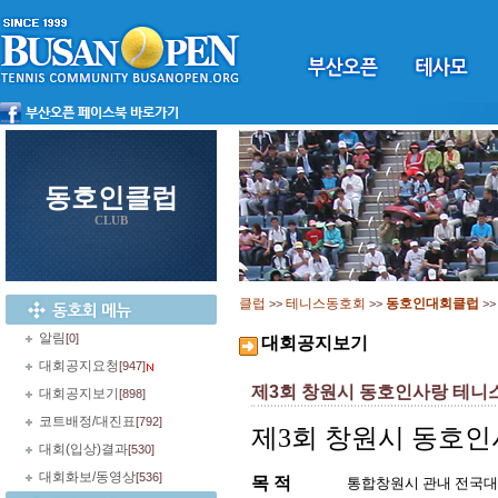
동호인클럽
CLUB
클럽
테니스동호회
동호인대회클럽
>>
>>
>
알림
[0]
대회공지보기
대회공지요청
[947]
제3회 창원시 동호인사랑 테니스대
대회공지보기
[898]
코트배정/대진표
[792]
제3회 창원시 동호인
대회(입상)결과
[530]
대회화보/동영상
[536]
목 적
통합창원시 관내 전국대