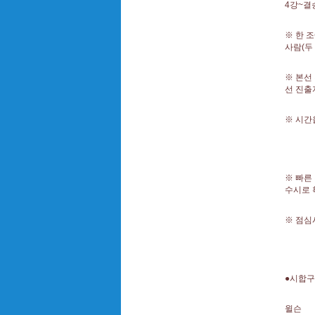
4강~결승
※ 한 
사람(두
※ 본선
선 진출
※ 시간
※ 빠른
수시로 
※ 점심
●시합구
윌슨