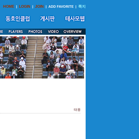
HOME
LOGIN
JOIN
쪽지
|
|
|
ADD FAVORITE
|
태풍