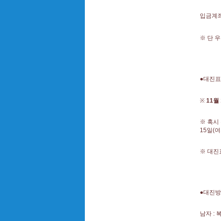
입금계좌
※ 단 
●대진표
※
11월 
※ 혹시
15일(여
※ 대진
●대진
남자 : 