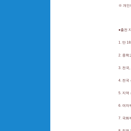
※ 개인
●출전 
1. 만 
2. 중
3. 전
4. 전국
5. 지
6. 여
7. 국
8. 직