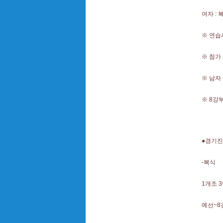
여자 : 
※ 연습
※ 참가
※ 남자
※ 8강
●경기
-복식
1개조 
예선~8강