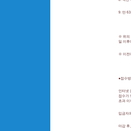
9. 만
※ 위의
일 이후
※ 이전
●접수
인터넷 
접수가 
초과 이
입금자와
마감 후