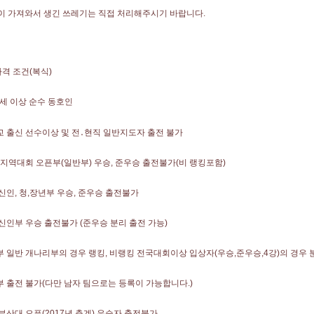
이 가져와서 생긴 쓰레기는 직접 처리해주시기 바랍니다.
자격 조건(복식)
18세 이상 순수 동호인
학교 출신 선수이상 및 전․현직 일반지도자 출전 불가
국, 지역대회 오픈부(일반부) 우승, 준우승 출전불가(비 랭킹포함)
 신인, 청,장년부 우승, 준우승 출전불가
역 신인부 우승 출전불가 (준우승 분리 출전 가능)
자부 일반 개나리부의 경우 랭킹, 비랭킹 전국대회이상 입상자(우승,준우승,4강)의 경우
화부 출전 불가(다만 남자 팀으로는 등록이 가능합니다.)
전 부산대 오픈(2017년 춘계) 우승자 출전불가