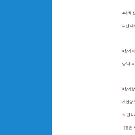
●대회 
부산 대학
●참가비
남/녀 복식
●참가
개인당 
※ 간식
(물은 