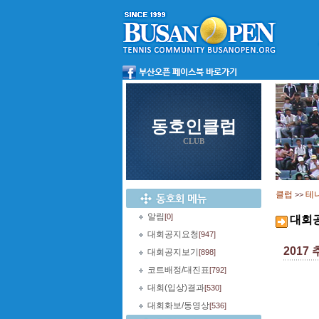
동호인클럽
CLUB
클럽
테
>>
알림
[0]
대회
대회공지요청
[947]
2017 
대회공지보기
[898]
코트배정/대진표
[792]
대회(입상)결과
[530]
대회화보/동영상
[536]