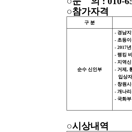
○문 의 : 010-6
○참가자격
구 분
- 경남
- 초등
- 201
- 랭킹
- 지역
순수 신인부
- 거제
입상자
- 창원
- 개나
- 국화
○시상내역