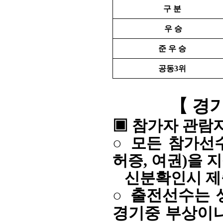
구 분
우 승
준 우 승
공동3위
【
경기
▣
참가자 관람
○
모든 참가선
허증, 여권)을 
신분확인시 제
○
출전선수는 
경기중 부상이