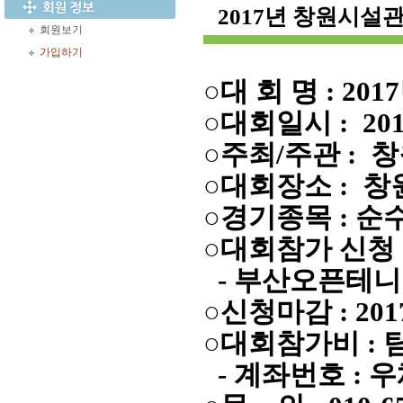
2017년 창원시
회원보기
가입하기
○대 회 명 : 
○대회일시 : 201
○주최/주관 :
○대회장소 : 
○경기종목 : 순
○대회참가 신청
- 부산오픈테니스홈
○신청마감 : 201
○대회참가비 : 팀
- 계좌번호 : 우체