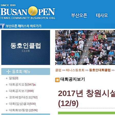
동호인클럽
CLUB
클럽
테니스동호회
동호인대회클럽
>>
>>
>
알림
[0]
대회공지보기
대회공지요청
[947]
2017년 창원
대회공지보기
[898]
코트배정/대진표
[792]
(12/9)
대회(입상)결과
[530]
대회화보/동영상
[536]