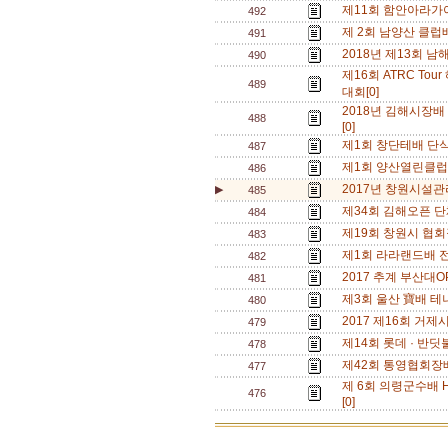
제11회 함안아라가야
492
제 2회 남양산 클럽배
491
2018년 제13회 남
490
제16회 ATRC To
489
대회[0]
2018년 김해시장배 
488
[0]
제1회 창단테배 단식삼
487
제1회 양산열린클럽배
486
2017년 창원시설관
▶
485
제34회 김해오픈 단체
484
제19회 창원시 협회장
483
제1회 라라랜드배 전국
482
2017 추계 부산대OPE
481
제3회 울산 寶배 테니
480
2017 제16회 거제
479
제14회 롯데 · 반딧불
478
제42회 통영협회장
477
제 6회 의령군수배 H
476
[0]