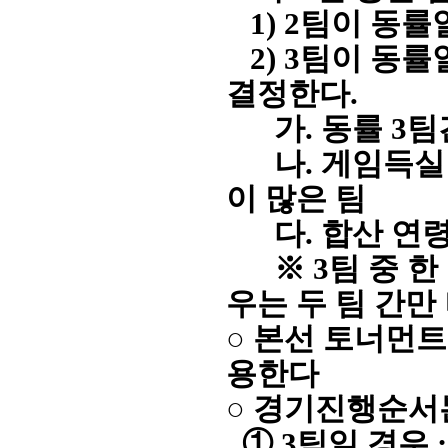
1) 2팀이 동률
2) 3팀이 동률
결정한다.
가. 동률 3팀
나. 게임득실 
이 많은 팀
다. 합산 연령이
※ 3팀 중 
우는 두 팀 간만
○ 본선 토너먼트 
용한다
○ 경기진행순서
① 3팀일 경우 : 