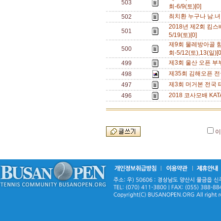
503
회-6/9(토)[0]
최치환 누구나 남.녀 
502
2018년 제2회 킴스배
501
5/19(토)[0]
제9회 물레방아골
500
회-5/12(토),13(일)[
제3회 울산 오픈 부부 
499
제35회 김해오픈 전국
498
제3회 머거본 전국 테니스
497
2018 코사모배 KATA
496