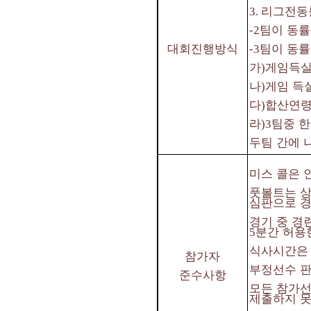
리그전동
3.
팀이 동률
-2
대회진행방식
팀이 동률
-3
가
게임득실
)
나
게임 득
)
다
합산연령
)
라
팀중 한
)3
두팀 간에 
미스 콜은 
풋볼트는 상
심판으로 
경기 중 경
분간 허용
5
식사시간은 
참가자
부정선수 판
준수사항
모든 참가선
제출하지 못