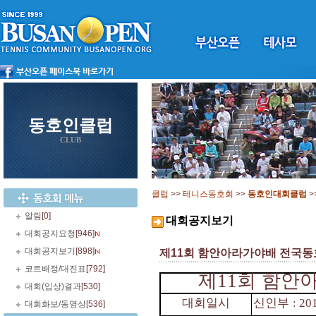
동호인클럽
CLUB
클럽
>>
테니스동호회
>>
동호인대회클럽
>
알림
[0]
대회공지보기
대회공지요청
[946]
대회공지보기
[898]
제11회 함안아라가야배 전국동호인
코트배정/대진표
[792]
제
11
회 함안
대회(입상)결과
[530]
대회일시
신인부
: 20
대회화보/동영상
[536]