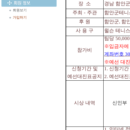
장
소
경남 함안군
회원보기
주최
⁃
주관
함안군테니
가입하기
후 원
함안군
함
,
사 용 구
윌슨 테니
팀당
50,000
※
입금자에
참가비
계좌번호
30
※
예선 대진
신청기간 및
신청기
1.
예선대진표공지
예선대진
2.
시상 내역
신인부
인터넷 
1.