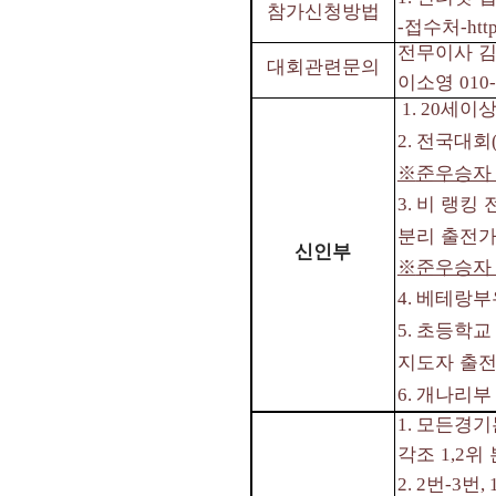
참가신청방법
접수처
-
-htt
전무이사 
대회관련문의
이소영
010
세이상
1. 20
전국대회
2.
※
준우승자
비 랭킹
3.
분리 출전
신인부
※
준우승자
베테랑부
4.
초등학교 
5.
지도자 출
개나리부
6.
모든경기
1.
각조
위 
1,2
번
번
2. 2
-3
, 