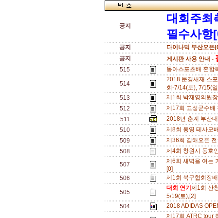
대회주최
공지
필수사항[
공지
다이나믹 부산오픈[0
공지
게시판 사용 안내 -
동아스포츠배 혼합복식
515
2018 문경새재 스
514
회-7/14(토), 7/15(일
제1회 박재영의원장배
513
제17회 고성군수배 전국
512
2018년 춘계 부산대
511
제8회 통영 테사모배 
510
제36회 김해오픈 전
509
제4회 창원시 동호인
508
제6회 새벽을 여는 기
507
[0]
제1회 북구협회장배(울
506
대회 연기
제1회 산
505
5/19(토),[2]
2018 ADIDAS O
504
제17회 ATRC to