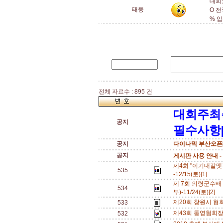
대회
태풍
O 
% 
전체 자료수 : 895 건
대회주최
공지
필수사항[
공지
다이나믹 부산오픈[
공지
게시판 사용 안내 -
제4회 "이기대갈맷
535
-12/15(토)[1]
제 7회 의령군수배
534
부)-11/24(토)[2]
제20회 창원시 협회
533
제43회 통영협회장배
532