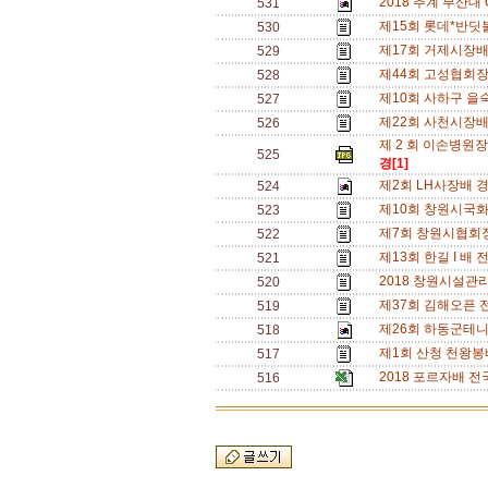
2018 추계 부산대 OP
531
제15회 롯데*반딧불
530
제17회 거제시장배(
529
제44회 고성협회장배 
528
제10회 사하구 을숙
527
제22회 사천시장배 동
526
제 2 회 이손병원장
525
경[1]
제2회 LH사장배 경남 
524
제10회 창원시국화
523
제7회 창원시협회장
522
제13회 한길 I 배 전
521
2018 창원시설관리
520
제37회 김해오픈 전
519
제26회 하동군테니스
518
제1회 산청 천왕봉배 
517
2018 포르자배 전국
516