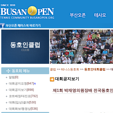
동호인클럽
CLUB
클럽
>>
테니스동호회
>>
동호인대회클럽
>>
알림
[0]
대회공지보기
대회공지요청
[947]
대회공지보기
[898]
제1회 박재영의원장배 전국동호인테
코트배정/대진표
[792]
대회(입상)결과
[530]
대회화보/동영상
[536]