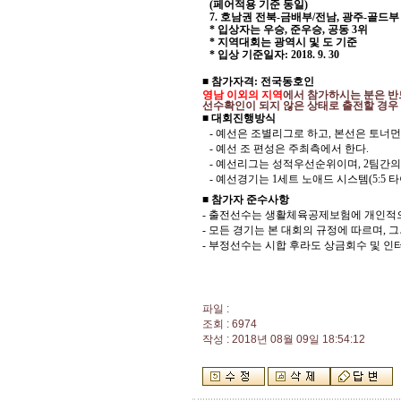
(
페어적용 기준 동일
)
7.
호남권 전북
-
금배부
/
전남
,
광주
-
골드부
*
입상자는 우승
,
준우승
,
공동
3
위
*
지역대회는 광역시 및 도 기준
*
입상 기준일자
: 2018. 9. 30
■ 참가자격
:
전국동호인
영남 이외의 지역
에서
참가하시는 분은 반
선수확인이 되지 않은 상태로 출전할 경우 
■ 대회진행방식
-
예선은 조별리그로 하고
,
본선은 토너먼
-
예선 조 편성은 주최측에서 한다
.
-
예선리그는 성적우선순위이며
, 2
팀간의
-
예선경기는
1
세트 노애드 시스템
(5:5
타
■ 참가자 준수사항
-
출전선수는 생활체육공제보험에 개인적
-
모든 경기는 본 대회의 규정에 따르며
,
그
-
부정선수는 시합 후라도 상금회수 및 인
파일 :
조회 : 6974
작성 : 2018년 08월 09일 18:54:12