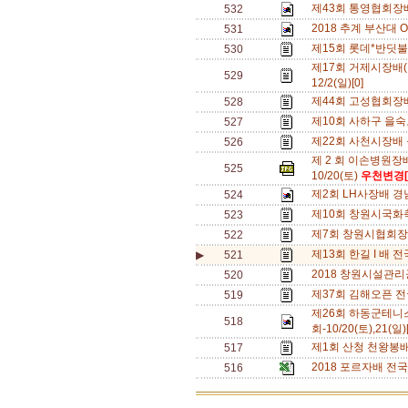
제43회 통영협회장배 
532
2018 추계 부산대 OPE
531
제15회 롯데*반딧불배
530
제17회 거제시장배(
529
12/2(일)[0]
제44회 고성협회장배 전
528
제10회 사하구 을숙
527
제22회 사천시장배 동호
526
제 2 회 이손병원장
525
10/20(토)
우천변경[
제2회 LH사장배 경남 
524
제10회 창원시국화축
523
제7회 창원시협회장배
522
제13회 한길 I 배 전국
▶
521
2018 창원시설관리공
520
제37회 김해오픈 전국
519
제26회 하동군테니
518
회-10/20(토),21(일)
제1회 산청 천왕봉배 전
517
2018 포르자배 전국동
516