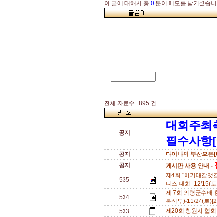
이 글에 대해서 총
0
분이 메모를 남기셨습니
전체 자료수 : 895 건
대회주최
공지
필수사항[
공지
다이나믹 부산오픈[0
공지
게시판 사용 안내 -
제4회 "이기대갈맷
535
니스 대회 -12/15(토
제 7회 의령군수배 
534
복식부)-11/24(토)[
제20회 창원시 협회장
533