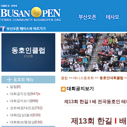
동호인클럽
CLUB
클럽
>>
테니스동호회
>>
동호인대회클럽
>
알림
[0]
대회공지보기
대회공지요청
[947]
대회공지보기
[898]
제13회 한길 I 배 전국동호인 테니스대
코트배정/대진표
[792]
대회(입상)결과
[530]
I
제
13
회 한길
배
대회화보/동영상
[536]