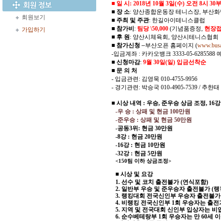
■ 일 시
: 2018
년
10
월
3
일
(
수
)
오전
8
시
30
■ 장 소
:
양산종합운동장 테니스장
,
부산화
회원보기
■ 주최 및 주관
:
한길아이테니스클럽
■ 참가비
:
팀당
\50,000
(
기념품증정
,
현장접
가입하기
■ 후 원
:
양산시체육회
,
양산시테니스협회
■ 참가신청
–
부산오픈 홈페이지
(
www.busa
-
입금계좌
:
카카오뱅크
3333-05-6285588
■ 신청마감
:
9
월
30
일
(
일
)
입금선착순
■ 문 의 처
-
입금관련
:
김영묵
010-4755-9956
-
경기관련
:
박승국
010-4905-7539 /
추한태
■ 시상 내역 : 우승, 준우승 상금 조정, 16강
-
우 승
:
상패 및 현금
100
만원
-
준우승
:
상패 및 현금
50
만원
-
공동
3
위
:
현금
30
만원
-8
강
:
현금
20
만원
-16
강
:
현금
10
만원
-32
강
:
현금
5
만원
<150
팀 이하 상금조정
>
■ 시상 및 요강
1.
선수 및 코치 출전불가
(
연식포함
)
2.
일반부 우승 및 준우승자 출전불가
(
랭
3.
랭킹대회 전국신인부 우승자 출전불가
4.
비랭킹 전국신인부
1
회 우승자는 출전
5.
지역 및 전국대회 신인부 입상자는 
6.
순수베테랑부
1
회 우승자는 만
60
세 