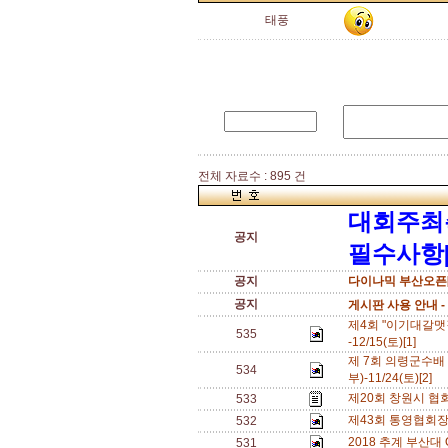
태풍
전체 자료수 : 895 건
대회주최
공지
필수사항[
공지
다이나믹 부산오픈[
공지
게시판 사용 안내 -
제4회 "이기대갈맷
535
-12/15(토)[1]
제 7회 의령군수배
534
부)-11/24(토)[2]
제20회 창원시 협회
533
제43회 통영협회장배
532
2018 추계 부산대 OP
531