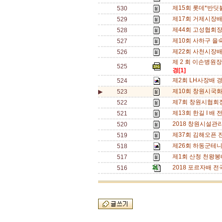
제15회 롯데*반딧불
530
제17회 거제시장배(
529
제44회 고성협회장배 
528
제10회 사하구 을숙
527
제22회 사천시장배 동
526
제 2 회 이손병원장
525
경[1]
제2회 LH사장배 경남 
524
제10회 창원시국화
▶
523
제7회 창원시협회장
522
제13회 한길 I 배 전
521
2018 창원시설관리
520
제37회 김해오픈 전
519
제26회 하동군테니스
518
제1회 산청 천왕봉배 
517
2018 포르자배 전국
516