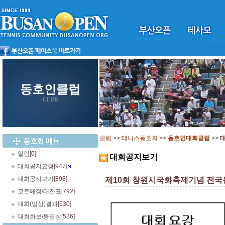
동호인클럽
CLUB
클럽
>>
테니스동호회
>>
동호인대회클럽
>>
알림
[0]
대회공지보기
대회공지요청
[947]
대회공지보기
[898]
제10회 창원시국화축제기념 전국동
코트배정/대진표
[792]
대회(입상)결과
[530]
대회화보/동영상
[536]