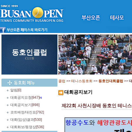
동호인클럽
CLUB
클럽
>>
테니스동호회
>>
동호인대회클럽
>>
알림
[0]
대회공지보기
대회공지요청
[947]
대회공지보기
[898]
제22회 사천시장배 동호인 테니스대회 -
코트배정/대진표
[792]
대회(입상)결과
[530]
대회화보/동영상
[536]