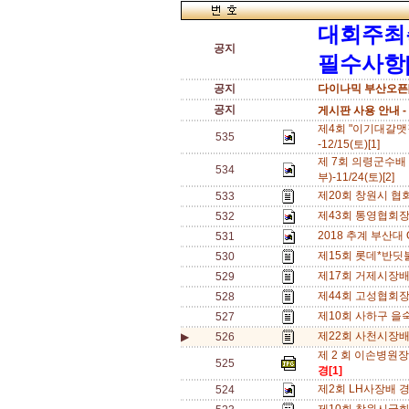
대회주최
공지
필수사항[
공지
다이나믹 부산오픈[
공지
게시판 사용 안내 -
제4회 "이기대갈맷
535
-12/15(토)[1]
제 7회 의령군수배
534
부)-11/24(토)[2]
제20회 창원시 협회
533
제43회 통영협회장배
532
2018 추계 부산대 OP
531
제15회 롯데*반딧불
530
제17회 거제시장배(
529
제44회 고성협회장배 
528
제10회 사하구 을숙
527
제22회 사천시장배 동
▶
526
제 2 회 이손병원장
525
경[1]
제2회 LH사장배 경남 
524