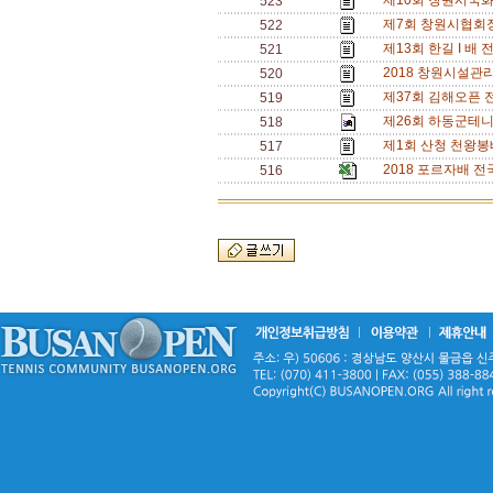
제10회 창원시국화
523
제7회 창원시협회장
522
제13회 한길 I 배 전
521
2018 창원시설관리
520
제37회 김해오픈 전
519
제26회 하동군테니스
518
제1회 산청 천왕봉배 
517
2018 포르자배 전국
516