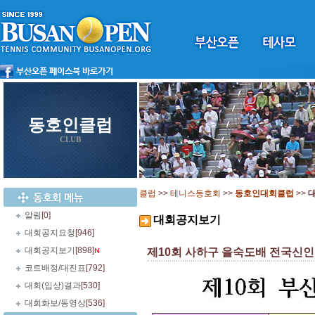
동호인클럽
CLUB
클럽
>>
테니스동호회
>>
동호인대회클럽
>>
알림
[0]
대회공지보기
대회공지요청
[946]
대회공지보기
[898]
제10회 사하구 을숙도배 전국신인부
코트배정/대진표
[792]
대회(입상)결과
[530]
대회화보/동영상
[536]