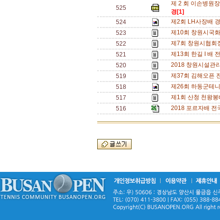
제 2 회 이손병원장
525
경[1]
제2회 LH사장배 경남 
524
제10회 창원시국화
523
제7회 창원시협회장
522
제13회 한길 I 배 전
521
2018 창원시설관리
520
제37회 김해오픈 전
519
제26회 하동군테니스
518
제1회 산청 천왕봉배 
517
2018 포르자배 전국
516