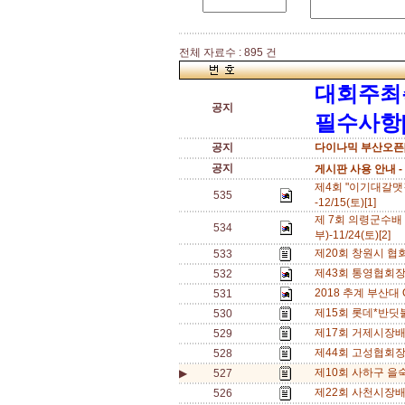
전체 자료수 : 895 건
대회주최
공지
필수사항[
공지
다이나믹 부산오픈[
공지
게시판 사용 안내 -
제4회 "이기대갈맷
535
-12/15(토)[1]
제 7회 의령군수배
534
부)-11/24(토)[2]
제20회 창원시 협회
533
제43회 통영협회장배
532
2018 추계 부산대 OP
531
제15회 롯데*반딧불
530
제17회 거제시장배(
529
제44회 고성협회장배 
528
제10회 사하구 을숙
▶
527
제22회 사천시장배 동
526