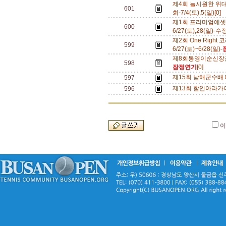
제4회 늘시원한 위
601
회-7/4(토),5(일)[0]
제1회 프리미엄에셋
600
6/27(토),28(일)-수
제2회 One Right
599
6/27(토)~6/28(일)-
제8회통영이순신장군배
598
잠정연기
[0]
제15회 남해군수배 테
597
제13회 함안아라가야
596