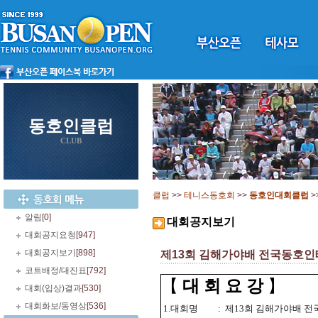
동호인클럽
CLUB
클럽
>>
테니스동호회
>>
동호인대회클럽
>
알림
[0]
대회공지보기
대회공지요청
[947]
대회공지보기
[898]
제13회 김해가야배 전국동호인테니스
코트배정/대진표
[792]
【
대 회 요 강
】
대회(입상)결과
[530]
대회화보/동영상
[536]
1.대회명
:
제13회 김해가야배 