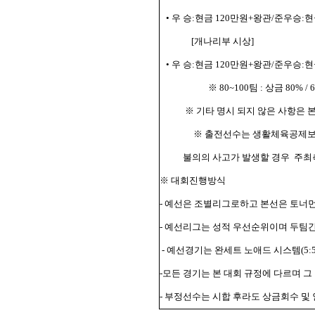
• 우 승:현금 120만원+왕관/준우승:
[개나리부 시상]
• 우 승:현금 120만원+왕관/준우승:
※ 80~100팀 : 상금 80% / 
※ 기타 명시 되지 않은 사항은 
※ 출전선수는 생활체육공제보
불의의 사고가 발생할 경우
주최
※ 대회진행방식
- 예선은 조별리그로하고 본선은 토너먼토로
- 예선리그는 성적 우선순위이며 두팀
- 예선경기는 완세트 노애드 시스템(5
-모든 경기는 본 대회 규정에 다르며 
- 부정선수는 시합 후라도 상금회수 및