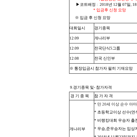
▶코트배정 :
2018년 12월 07일,
* 입금후 신청 요망
※ 입금 후 신청 요망
대회일시
경기종목
12.09
개나리부
12.09
전국단식5그룹
12.08
전국 신인부
※ 통장입금시 참가자 필히 기재요망
9.경기종목 및- 참가자격
경 기 종 목
참 가 자 격
* 만 20세 이상 순수 
* 초등학교이상 선수(연
* 비랭킹대회 우승자 출
* 우승,준우승자는 입상
개나리부
* 2018년 11월23일까