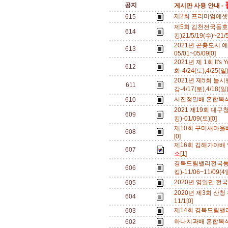
공지
게시판 사용 안내 -
제2회 프리미엄에셋 영
615
제5회 김천전국동
614
킹)21/5/19(수)~21/
2021년 곤충도시
613
05/01~05/09[0]
2021년 제 1회 It
612
회-4/24(토),4/25(일
2021년 제5회 늘
611
강-4/17(토),4/18(일
서진정밀배 혼합복식 
610
2021 제19회 
609
킹)-01/09(토)[0]
제10회 구미새마을배전
608
[0]
제16회 김해가야배 
607
소
[1]
경북드림밸리전국동
606
킹)-11/06~11/09(
2020년 영일만 전국
605
2020년 제3회 산청
604
11/1[0]
제14회 경북드림밸
603
하나치과배 혼합복식 A
602