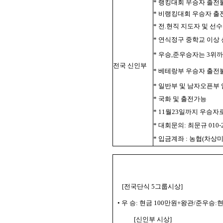
* 랭킹대회 우승자 출전
* 비랭킹대회 우승자 출
* 전.현직 지도자 및 선
* 연식정구 중학교 이
* 우승,준우승자는 3위
전국 신인부
* 베테랑부 우승자 출전
* 일반부 및 남자오픈부
* 국화 및 출전가능
* 11월23일까지 우승자
* 대회문의: 최문규 010-2
* 입금계좌 : 농협(차상미 신
[전국
단식 5그룹시상
]
• 우 승: 현금 100만원+왕관/준우승
[신인부 시상]