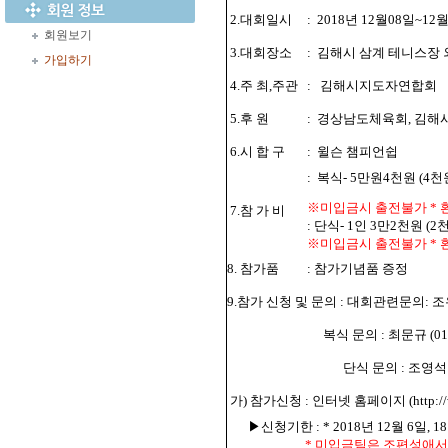
2.대회일시
:
2018년 12월08일~12월
회원보기
3.대회장소
:
김해시 삼계 테니스장 
가입하기
4.주 최,주관
:
김해시지도자연합회
5.후 원
:
경상남도체육회, 김해
6.시 합 구
:
윌슨 챔피언쉽
:
복식- 5만원4천원 (4
※미입금시 출전불가
*
7.참 가 비
: 단식- 1인 3만2천원 
※미입금시 출전불가 *
8. 참가품
: 참가기념품 증정
9.참가 신청 및 문의 : 대회관련문의: 조우영 
복식 문의 : 최문규 (010
단식 문의 : 조영석 (0
가) 참가신청 : 인터넷 홈페이지 (http://www
▶신청기한 : * 2018년 12월 6일,
*
미입금팀은 조편성애서