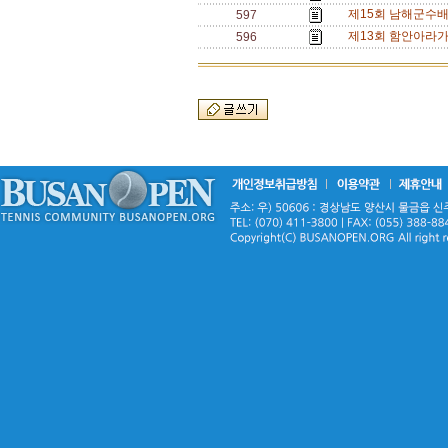
제15회 남해군수배 
597
제13회 함안아라가
596