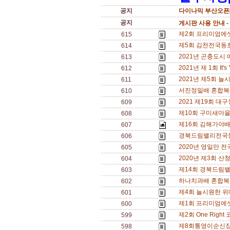
공지
다이나믹 부산오픈[
공지
게시판 사용 안내 -
제2회 프리미엄에셋 
615
제5회 김천전국동호인
614
2021년 곤충도시 
613
2021년 제 1회 It
612
2021년 제5회 늘시
611
서진정밀배 혼합복식 
610
2021 제19회 대
609
제10회 구미새마을배전
608
제16회 김해가야배
607
경북드림밸리전국동호인
606
2020년 영일만 전국
605
2020년 제3회 산청
604
제14회 경북드림
603
하나치과배 혼합복식 
602
제4회 늘시원한 위대
601
제1회 프리미엄에
600
제2회 One Right
599
제8회통영이순신장군배
598