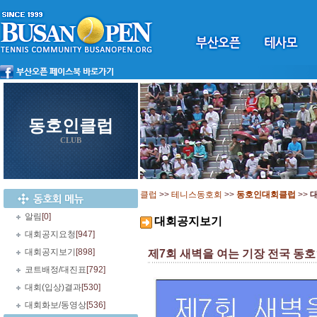
동호인클럽
CLUB
클럽
>>
테니스동호회
>>
동호인대회클럽
>>
알림
[0]
대회공지보기
대회공지요청
[947]
대회공지보기
[898]
제7회 새벽을 여는 기장 전국 동호인
코트배정/대진표
[792]
대회(입상)결과
[530]
대회화보/동영상
[536]