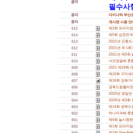
공지
필수사항
공지
다이나믹 부산오
공지
게시판 사용 안내
제2회 프리미엄에
615
제5회 김천전국동
614
2021년 곤충도
613
2021년 제 1회 
612
2021년 제5회 
611
서진정밀배 혼합복
610
2021 제19회
609
제10회 구미새마
608
제16회 김해가
607
경북드림밸리전국동
606
2020년 영일만
605
2020년 제3회 
604
제14회 경북드
603
하나치과배 혼합복
602
제4회 늘시원한 
601
제1회 프리미
600
제2회 One Rig