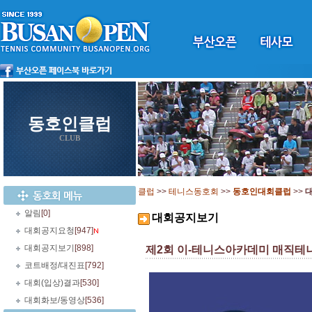
동호인클럽
CLUB
클럽
>>
테니스동호회
>>
동호인대회클럽
>>
알림
[0]
대회공지보기
대회공지요청
[947]
대회공지보기
[898]
제2회 이-테니스아카데미 매직테
코트배정/대진표
[792]
대회(입상)결과
[530]
대회화보/동영상
[536]