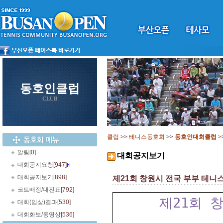
동호인클럽
CLUB
클럽
>>
테니스동호회
>>
동호인대회클럽
>
알림
[0]
대회공지보기
대회공지요청
[947]
대회공지보기
[898]
제21회 창원시 전국 부부 테니스 대
코트배정/대진표
[792]
제21회 
대회(입상)결과
[530]
대회화보/동영상
[536]