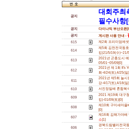
대회주최
공지
필수사항[
공지
다이나믹 부산오픈[0
공지
게시판 사용 안내 -
제2회 프리미엄에셋 영
615
제5회 김천전국동
614
킹)21/5/19(수)~21/
2021년 곤충도시
613
05/01~05/09[0]
2021년 제 1회 It
612
회-4/24(토),4/25(일
2021년 제5회 늘
611
강-4/17(토),4/18(일
서진정밀배 혼합복식 
610
2021 제19회 
609
킹)-01/09(토)[0]
제10회 구미새마을배전
608
[0]
제16회 김해가야배 
607
소
[1]
경북드림밸리전국동
606