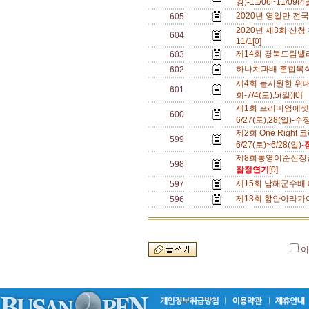
킹)-11/06~11/09(
2020년 영일만 전국
605
2020년 제3회 산청
604
11/1[0]
제14회 경북드림밸
603
하나치과배 혼합복식 A
602
제4회 늘시원한 위
601
회-7/4(토),5(일)[0]
제1회 프리미엄에셋
600
6/27(토),28(일)-수
제2회 One Right
599
6/27(토)~6/28(일)-
제8회통영이순신장군배
598
잠정연기
[0]
제15회 남해군수배 테
597
제13회 함안아라가야
596