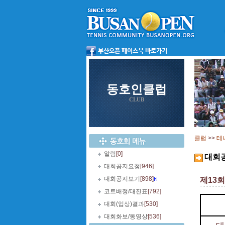
동호인클럽
CLUB
클럽
>>
테
알림
[0]
대회
대회공지요청
[946]
대회공지보기
[898]
제13
코트배정/대진표
[792]
대회(입상)결과
[530]
대회화보/동영상
[536]