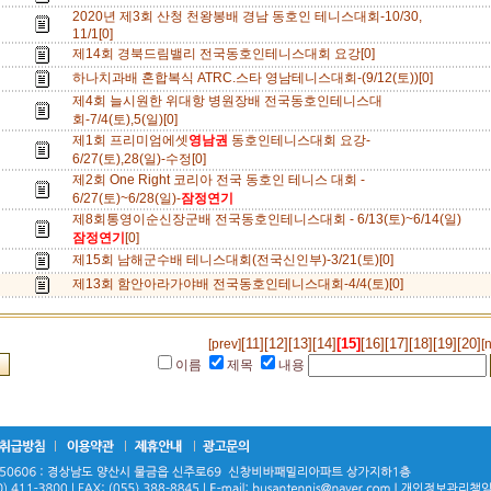
2020년 제3회 산청 천왕봉배 경남 동호인 테니스대회-10/30,
11/1[0]
제14회 경북드림밸리 전국동호인테니스대회 요강[0]
하나치과배 혼합복식 ATRC.스타 영남테니스대회-(9/12(토))[0]
제4회 늘시원한 위대항 병원장배 전국동호인테니스대
회-7/4(토),5(일)[0]
제1회 프리미엄에셋
영남권
동호인테니스대회 요강-
6/27(토),28(일)-수정[0]
제2회 One Right 코리아 전국 동호인 테니스 대회 -
6/27(토)~6/28(일)-
잠정연기
제8회통영이순신장군배 전국동호인테니스대회 - 6/13(토)~6/14(일)
잠정연기
[0]
제15회 남해군수배 테니스대회(전국신인부)-3/21(토)[0]
제13회 함안아라가야배 전국동호인테니스대회-4/4(토)[0]
[11]
[12]
[13]
[14]
[15]
[16]
[17]
[18]
[19]
[20]
[prev]
[
이름
제목
내용