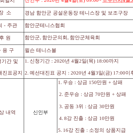
신인부
년
월
일
토
※
우천시
월
회일시
: 2020
4
4
(
) 09:00~
4
5
장
소
경남 함안군 공설운동장 테니스장 및 보조구장
최
⁃
주관
함안군테니스협회
함안군
함안군의회
함안군체육회
후 원
,
,
 용 구
윌슨 테니스볼
신청기간
년
월
일
목
까지
청기간 및
1.
: 2020
4
2
(
) 18:00
대진표공지
예선대진표 공지
년
월
일
금
이
2.
: 2020
4
3
(
) 17:00
우승
상금
만원
상패
1.
:
150
+
준우승
상금
만원
상패
2.
:
70
+
공동
위
상금
만원
3.
3
:
30
상 내역
신인부
강 진출
상금
만원
4. 8
:
10
강 진출
소정의 상품지급
5. 16
: