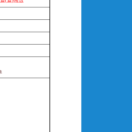
일
일
예정
(
)
후