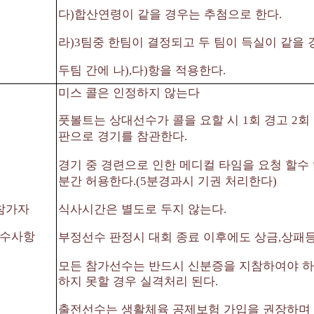
다
합산연령이 같을 경우는 추첨으로 한다
)
.
라
팀중 한팀이 결정되고 두 팀이 득실이 같을
)3
두팀 간에 나
다
항을 적용한다
),
)
.
미스 콜은 인정하지 않는다
풋볼트는 상대선수가 콜을 요할 시
회 경고
회
1
2
판으로 경기를 참관한다
.
경기 중 경련으로 인한 메디컬 타임을 요청 할수
분간 허용한다
분경과시 기권 처리한다
.(5
)
식사시간은 별도로 두지 않는다
참가자
.
수사항
부정선수 판정시 대회 종료 이후에도 상금
상패등
,
모든 참가선수는 반드시 신분증을 지참하여야 하
하지 못할 경우 실격처리 된다
.
출전선수는 생활체육 공제보험 가입을 권장하며 