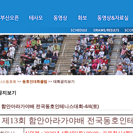
니스동호회
>>
동호인대회클럽
>>
대회공지보기
공지보기
회 함안아라가야배 전국동호인테니스대회-4/4(토)
제
13
회 함안아라가야배 전국동호인