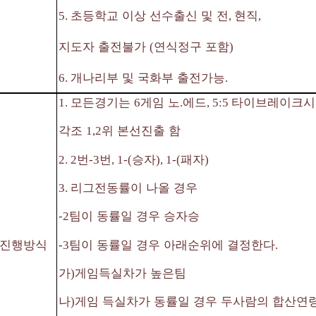
초등학교 이상 선수출신 및 전
현직
5.
,
,
지도자 출전불가
연식정구 포함
(
)
개나리부 및 국화부 출전가능
6.
.
모든경기는
게임 노
에드
타이브레이크시
1.
6
.
, 5:5
각조
위 본선진출 함
1,2
번
번
승자
패자
2. 2
-3
, 1-(
), 1-(
)
리그전동률이 나올 경우
3.
팀이 동률일 경우 승자승
-2
팀이 동률일 경우 아래순위에 결정한다
진행방식
-3
.
가
게임득실차가 높은팀
)
나
게임 득실차가 동률일 경우 두사람의 합산연령
)