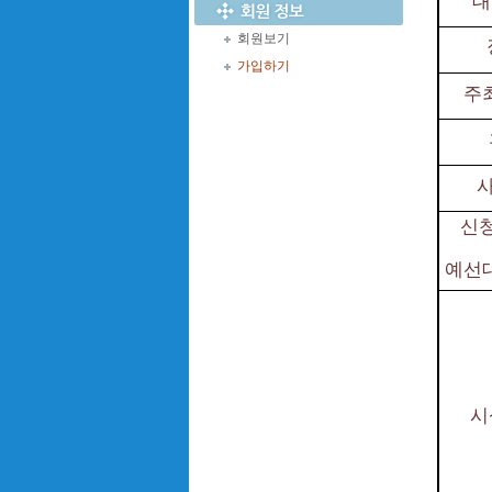
대
회원보기
가입하기
주
사
신
예선
시