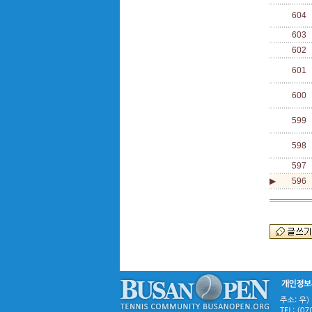
604
603
602
601
600
599
598
597
▶
596