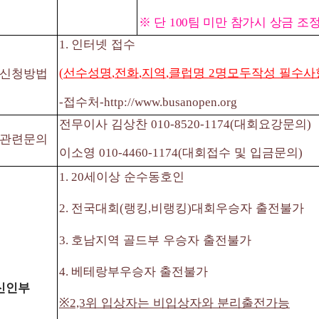
※
단
팀 미만 참가시 상금 조정
100
인터넷 접수
1.
선수성명
전화
지역
클럽명
명모두작성 필수사
신청방법
(
,
,
,
2
접수처
-
-http://www.busanopen.org
전무이사 김상찬
대회요강문의
010-8520-1174(
)
관련문의
이소영
대회접수 및 입금문의
010-4460-1174(
)
세이상 순수동호인
1. 20
전국대회
랭킹
비랭킹
대회우승자 출전불가
2.
(
,
)
호남지역 골드부 우승자 출전불가
3.
베테랑부우승자 출전불가
4.
신인부
※
위 입상자는 비입상자와 분리출전가능
2,3