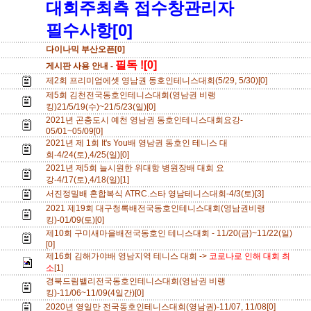
대회주최측 접수창관리자
필수사항[0]
다이나믹 부산오픈[0]
필독 ![0]
게시판 사용 안내 -
제2회 프리미엄에셋 영남권 동호인테니스대회(5/29, 5/30)[0]
제5회 김천전국동호인테니스대회(영남권 비랭
킹)21/5/19(수)~21/5/23(일)[0]
2021년 곤충도시 예천 영남권 동호인테니스대회요강-
05/01~05/09[0]
2021년 제 1회 It's You배 영남권 동호인 테니스 대
회-4/24(토),4/25(일)[0]
2021년 제5회 늘시원한 위대항 병원장배 대회 요
강-4/17(토),4/18(일)[1]
서진정밀배 혼합복식 ATRC.스타 영남테니스대회-4/3(토)[3]
2021 제19회 대구청록배전국동호인테니스대회(영남권비랭
킹)-01/09(토)[0]
제10회 구미새마을배전국동호인 테니스대회 - 11/20(금)~11/22(일)
[0]
제16회 김해가야배 영남지역 테니스 대회 ->
코로나로 인해 대회 최
소
[1]
경북드림밸리전국동호인테니스대회(영남권 비랭
킹)-11/06~11/09(4일간)[0]
2020년 영일만 전국동호인테니스대회(영남권)-11/07, 11/08[0]