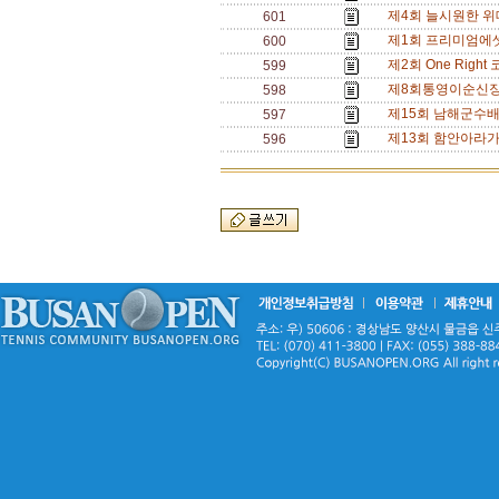
제4회 늘시원한 위대
601
제1회 프리미엄에
600
제2회 One Right
599
제8회통영이순신장군배
598
제15회 남해군수배 
597
제13회 함안아라가
596