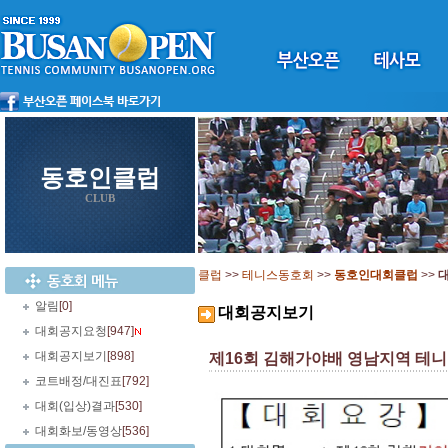
동호인클럽
CLUB
클럽
>>
테니스동호회
>>
동호인대회클럽
>>
알림
[0]
대회공지보기
대회공지요청
[947]
대회공지보기
[898]
제16회 김해가야배 영남지역 테니스
코트배정/대진표
[792]
대회(입상)결과
[530]
대회화보/동영상
[536]