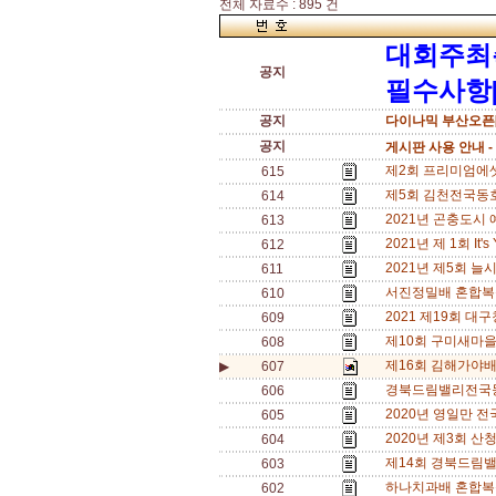
전체 자료수 : 895 건
대회주최
공지
필수사항[
공지
다이나믹 부산오픈[
공지
게시판 사용 안내 -
제2회 프리미엄에셋 
615
제5회 김천전국동호인
614
2021년 곤충도시 
613
2021년 제 1회 It
612
2021년 제5회 늘시
611
서진정밀배 혼합복식 
610
2021 제19회 대
609
제10회 구미새마을배전
608
제16회 김해가야배
▶
607
경북드림밸리전국동호인
606
2020년 영일만 전국
605
2020년 제3회 산청
604
제14회 경북드림
603
하나치과배 혼합복식 
602