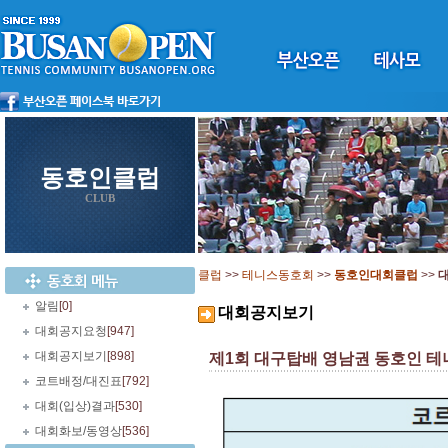
동호인클럽
CLUB
클럽
>>
테니스동호회
>>
동호인대회클럽
>>
알림
[0]
대회공지보기
대회공지요청
[947]
대회공지보기
[898]
제1회 대구탑배 영남권 동호인 테니스대회
코트배정/대진표
[792]
대회(입상)결과
[530]
대회화보/동영상
[536]