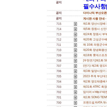
공지
필수사항[
공지
다이나믹 부산오픈[
공지
게시판 사용 안내 -
제1회 양산시장배 전국
715
제5회 창원시 신인부 
714
제24회 창원시 부부
713
제20회 고성군수배 전
712
제 10회 의령군수배 
711
제20회 창녕화왕산배 
710
제18회 롯데스포츠*반
709
[우천연기]제1회 SO
708
(연기) 제2회 영도
707
제3회 밀양시장기 전국
706
2023 추계 부산대오
705
제2회 영도태종배 테
704
제31회 ATRC 회장
703
임더러 x http:// 
702
제1회 SONG TEN
701
프렌드쉽 KATA 개나리
700