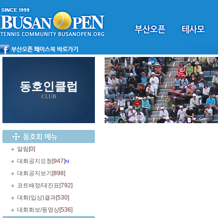
동호인클럽
CLUB
알림
[0]
대회공지요청
[947]
대회공지보기
[898]
코트배정/대진표
[792]
대회(입상)결과
[530]
대회화보/동영상
[536]