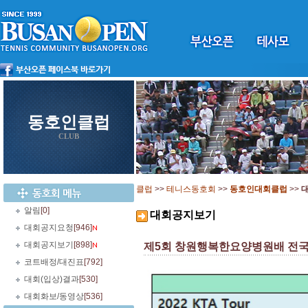
동호인클럽
CLUB
클럽
>>
테니스동호회
>>
동호인대회클럽
>>
알림
[0]
대회공지보기
대회공지요청
[946]
대회공지보기
[898]
제5회 창원행복한요양병원배 전국단식
코트배정/대진표
[792]
대회(입상)결과
[530]
대회화보/동영상
[536]