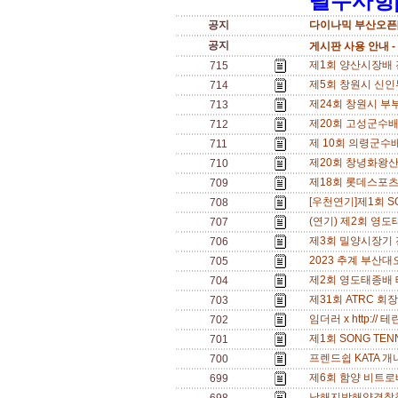
필수사항[
공지
다이나믹 부산오픈[
공지
게시판 사용 안내 -
제1회 양산시장배 전국
715
제5회 창원시 신인부 
714
제24회 창원시 부부
713
제20회 고성군수배 전
712
제 10회 의령군수배 
711
제20회 창녕화왕산배 
710
제18회 롯데스포츠*반
709
[우천연기]제1회 SO
708
(연기) 제2회 영도
707
제3회 밀양시장기 전국
706
2023 추계 부산대오
705
제2회 영도태종배 테
704
제31회 ATRC 회장
703
임더러 x http:// 
702
제1회 SONG TEN
701
프렌드쉽 KATA 개나리
700
제6회 함양 비트로배
699
남해지방해양경찰청장배