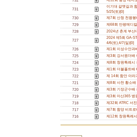
제12회 통영 테사모
732
이기대 갈맷길과 함
731
5/25(토)[0]
제7회 산청 천왕봉
730
제68회 만평메디칼배
729
2024년 춘계 부산대학
728
2024 제5회 GA
727
4/6(토),4/7(일)[0]
제1회 이성수안과배 
726
제3회 강서원더배 여
725
제8회 창원특례시 진
724
제1회 더블폴트배 테니
723
제 14회 함안 아라가
722
제8회 사천 황소배 
721
제3회 기장군수배 전
720
제3회 마산365 병원
719
제32회 ATRC 서진
718
제7회 함양 비트로배
717
제12회 창원특례시 가
716