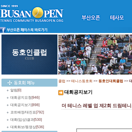
동호인클럽
CLUB
클럽
>>
테니스동호회
>>
동호인대회클럽
>>
알림
[0]
대회공지보기
대회공지요청
[946]
대회공지보기
[898]
더 테니스 레벨 업 제2회 드림테니스
코트배정/대진표
[792]
대회(입상)결과
[530]
대회화보/동영상
[536]