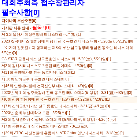
대회주최측 접수창관리자
필수사항[0]
다이나믹 부산오픈[0]
필독 ![0]
게시판 사용 안내 -
제 3회 울산시 여성연맹배 테니스대회 - 6/4(일)[1]
2023 칠곡테니스 협회장배 비랭킹 전국 동호인 테니스 대회 - 5/20(토), 5/21(일)[0]
『이기대 갈맷길』과 함께하는 제8회 부산 남구청장배 영남권 동호인 테니스 대회 -
6/3(토)[0]
GA-STAR 금융서비스 전국동호인 테니스대회 - 5/20(토), 5/21(일)[1]
제2회 김해시테니스스포츠클럽 테린이대회 - 4/30(일)[0]
제11회 통영테사모 전국 동호인테니스대회[1]
제 16회 남해군수배 동호인 테니스대회[0]
제45회 만평메디칼배 전국신인부 테니스대회 - 4/9(일)[0]
2023년 제 1 회 상주곶감배 전국 동호인 테니스대회(비랭킹) - 3/31(금)~4/2(일)[3]
제6회 산청 천왕봉배 전국 동호인 테니스대회 - 4/22(토), 4/23(일)[1]
제7회 진해군항제기념 전국 동호인 테니스대회 - 3/31(금),4/1(토)[0]
2023년 춘계 부산대학교 오픈 - 3/25(토)[1]
제2회 강서원더배 여성테니스대회 요강(개나리부, 비랭킹) - 4/26(수)[0]
제7회 사천황소배 전국동호인 테니스대회 - 3/11(토)[0]
제29회 ATRC 서진정밀배 혼합복식 ATRC.star 영남테니스대회 - 3/18(토)[0]