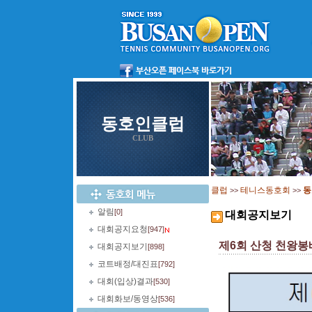
동호인클럽
CLUB
클럽
테니스동호회
동
>>
>>
알림
[0]
대회공지보기
대회공지요청
[947]
제6회 산청 천왕봉배 
대회공지보기
[898]
코트배정/대진표
[792]
대회(입상)결과
[530]
대회화보/동영상
[536]