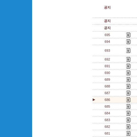
공지
공지
공지
695
694
693
692
691
690
689
688
687
▶
686
685
684
683
682
681