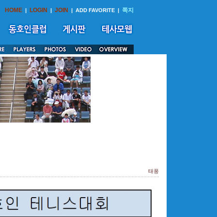
HOME
LOGIN
JOIN
쪽지
|
|
|
ADD FAVORITE
|
태풍