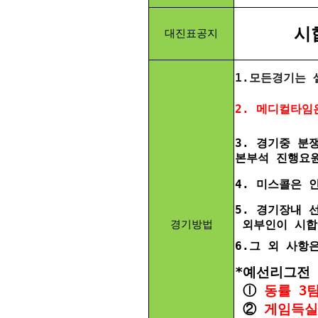
시
대진표공지
1.모든경기는 
2. 메디컬타임
3. 경기중 분
본부석 진행요원
4. 미스콜은 
5. 경기장내 
경기방법
외부인이 시합
6.그 외 사항
*예선리그전 
ⓛ
동률 3
②
게임득실