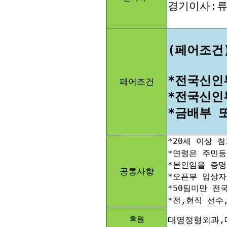
경기이사:류윤
(페어조건
*전국신인
페어조건
*전국신인
*금배부 
*20세 이상 
*연령은 주민등
*본인임을 증명
공통사항
*오픈부 입상
*50팀미만 전
*전,현직 선수
후원
대영정형외과,