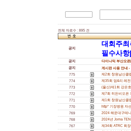
전체 자료수 : 895 건
대회주최
공지
필수사항[
공지
다이나믹 부산오픈[
공지
게시판 사용 안내 -
제2회 창원남산클
775
제35회 엄&리 레전드
774
(울산)제1회 강은호
773
제7회 히든비오픈 
772
제1회 창원남산클럽배
771
http* 기장병원 자선
770
2024 해운대구테니
769
2024년 Joma TE
768
제34회 ATRC 회장배
767