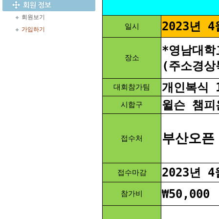
회원보기
2023년 4
일시
가입하기
*영남대학
장소
(주소경상
개인복식 
대회참가팀
윌슨 챔피
시합구
부산오픈 홈
접수처
2023년 
접수마감
₩50,000
참가비