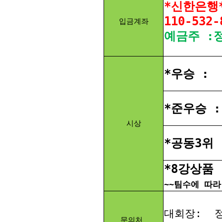
*신한은행
110-532-
입금계좌
예금주 :
*우승 :
*준우승 :
시상
*공동3위 
*8강상품
~~팀수에 따라
대회장:
정
문의처