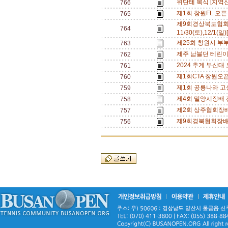
위단테 복식 [지역신
766
제1회 창원FL 오픈
765
제9회경상북도협
764
11/30(토),12/1(일)
제25회 창원시 부부
763
제주 남블던 테린이 챔
762
2024 추계 부산대 오픈
761
제1회CTA 창원오픈 
760
제1회 공룡나라 
759
제4회 밀양시장배 전국
758
제2회 상주협회장배 전
757
제9회경북협회장배전국
756