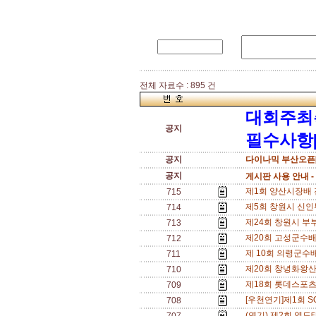
전체 자료수 : 895 건
대회주최
공지
필수사항[
공지
다이나믹 부산오픈[
공지
게시판 사용 안내 -
제1회 양산시장배 전국
715
제5회 창원시 신인부 
714
제24회 창원시 부부
713
제20회 고성군수배 전
712
제 10회 의령군수배 
711
제20회 창녕화왕산배 
710
제18회 롯데스포츠*반
709
[우천연기]제1회 SO
708
(연기) 제2회 영도