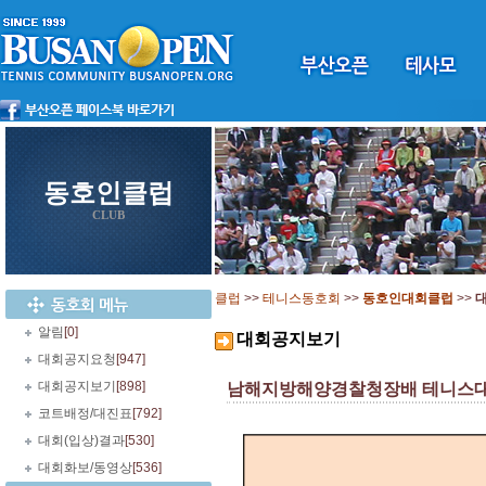
동호인클럽
CLUB
클럽
>>
테니스동호회
>>
동호인대회클럽
>>
알림
[0]
대회공지보기
대회공지요청
[947]
대회공지보기
[898]
남해지방해양경찰청장배 테니스대회(개
코트배정/대진표
[792]
대회(입상)결과
[530]
대회화보/동영상
[536]