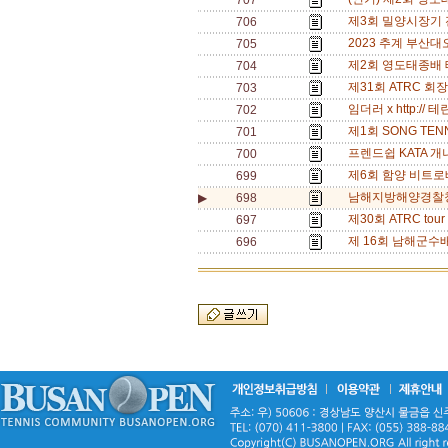
707
제3회 밀양시장기 전국
706
2023 추계 부산대오
705
제2회 영도태종배 테
704
제31회 ATRC 회장
703
임더러 x http:// 
702
제1회 SONG TEN
701
프렌드쉽 KATA 개나리
700
제6회 함양 비트로배
699
남해지방해양경찰청장배
▶
698
제30회 ATRC tou
697
제 16회 남해군수배 
696