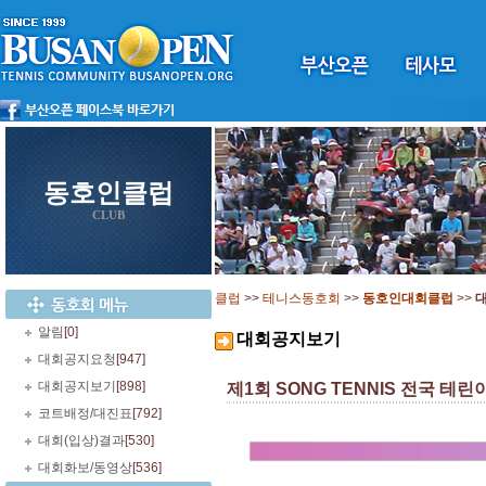
동호인클럽
CLUB
클럽
>>
테니스동호회
>>
동호인대회클럽
>>
알림
[0]
대회공지보기
대회공지요청
[947]
대회공지보기
[898]
제1회 SONG TENNIS 전국 테린이
코트배정/대진표
[792]
대회(입상)결과
[530]
대회화보/동영상
[536]