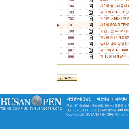
제2회 영도태종배 테
704
제31회 ATRC 회장
703
임더러 x http:// 
702
제1회 SONG TENN
▶
701
프렌드쉽 KATA 개나리
700
제6회 함양 비트로배
699
남해지방해양경찰청장배
698
제30회 ATRC tou
697
제 16회 남해군수배 
696