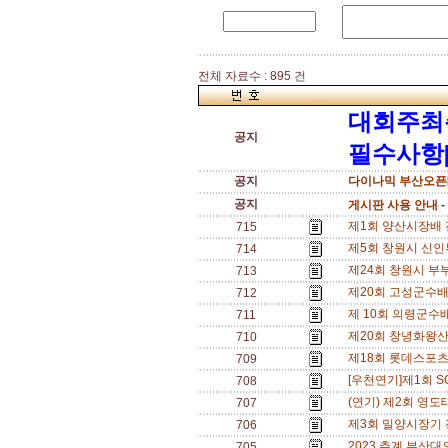
전체 자료수 : 895 건
대회주최
공지
필수사항[
공지
다이나믹 부산오픈[
공지
게시판 사용 안내 -
제1회 양산시장배 전국
715
제5회 창원시 신인부 
714
제24회 창원시 부부
713
제20회 고성군수배 전
712
제 10회 의령군수배 
711
제20회 창녕화왕산배 
710
제18회 롯데스포츠*반
709
[우천연기]제1회 SO
708
(연기) 제2회 영도
707
제3회 밀양시장기 전국
706
2023 추계 부산대오
705