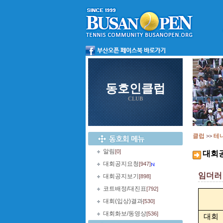
동호인클럽
CLUB
클럽
테
>>
알림
[0]
대회
대회공지요청
[947]
임더러 x
대회공지보기
[898]
코트배정/대진표
[792]
대회(입상)결과
[530]
대회화보/동영상
[536]
대회 