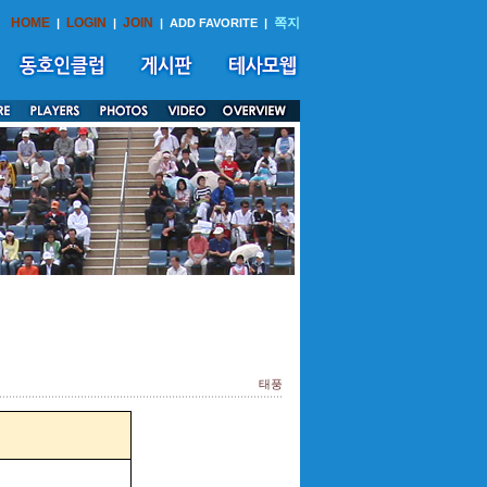
HOME
LOGIN
JOIN
쪽지
|
|
|
ADD FAVORITE
|
태풍