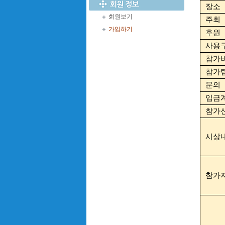
장소
회원보기
주최
가입하기
후원
사용
참가
참가
문의
입금
참가
시상
참가