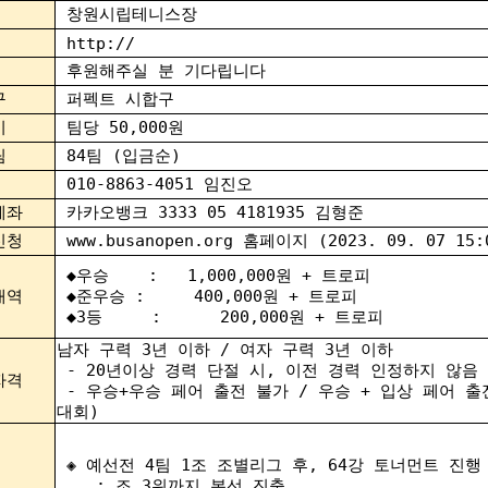
창원시립테니스장
http://
후원해주실 분 기다립니다
구
퍼펙트 시합구
비
팀당 50,000원
팀
84팀 (입금순)
010-8863-4051 임진오
계좌
카카오뱅크 3333 05 4181935 김형준
신청
www.busanopen.org 홈페이지 (2023. 09. 07 15
◆
우승 : 1,000,000원 + 트로피
내역
◆준우승 : 400,000원 + 트로피
◆3등 : 200,000원 + 트로피
남자 구력 3년 이하 / 여자 구력 3년 이하
- 20년이상 경력 단절 시, 이전 경력 인정하지 않음
자격
- 우승+우승 페어 출전 불가 / 우승 + 입상 페어 출
대회)
◈ 예선전 4팀 1조 조별리그 후, 64강 토너먼트 진행
: 조 3위까지 본선 진출