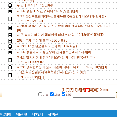
12/21(토)[0]
위단테 복식 [지역신인부][0]
제1회 창원FL 오픈부 테니스대회(부울경)[0]
제9회경상북도협회장배생활체육전국동호인테니스대회-단체전-
11/30(토),12/1(일)[0]
제25회 창원시 부부테니스 연합회장배 전국 테니스대회 - 12/22(일)
[0]
제주 남블던 테린이 챔피언쉽 테니스 대회 - 12/13(금)~15(일)[0]
2024 추계 부산대 오픈 - 11/30(토)[0]
제1회CTA 창원오픈 테니스대회 - 11/24(일)[0]
제1회 공룡나라 고성군수배 전국동호인테니스대회[0]
제4회 밀양시장배 전국테니스대회(개나리+전국신인부) -
11/8(금),11/9(토)[0]
제2회 상주협회장배 전국 테린이 테니스 대회 - 11/9(토),10(일)[0]
제9회경북협회장배전국동호인테니스대회-비랭킹 -
11/16(토),17(일)[1]
[1]
[2]
[3]
[4]
[5]
[6]
[7]
[8]
[9]
[10]
[next]
이름
제목
내용