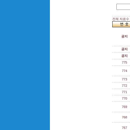
전체 자료수 :
공지
공지
공지
775
774
773
772
771
770
769
768
767