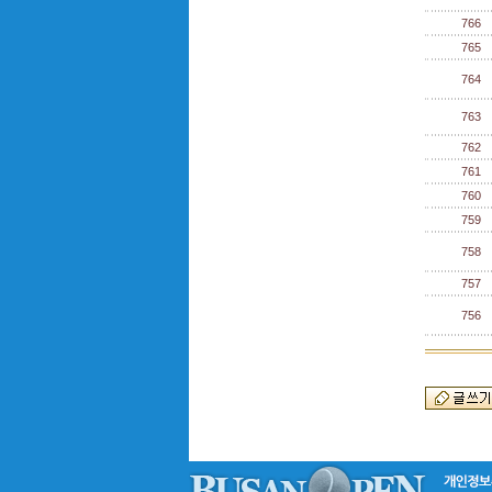
766
765
764
763
762
761
760
759
758
757
756