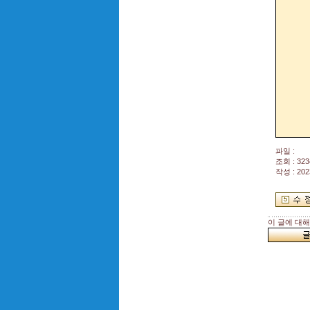
파일 :
조회 : 323
작성 : 202
이 글에 대