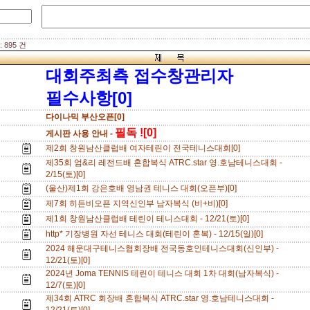
 895 건
대회주최측 접수창관리자
필수사항[0]
다이나믹 부산오픈[0]
필독 ![0]
게시판 사용 안내 -
제2회 창원남산클럽배 여자테린이 전국테니스대회[0]
제35회 엄&리 레전드배 혼합복식 ATRC.star 영.호남테니스대회 -
2/15(토)[0]
(울산)제1회 강은호배 영남권 테니스 대회(오픈부)[0]
제7회 히든비오픈 지역신인부 남자복식 (비+비)[0]
제1회 창원남산클럽배 테린이 테니스대회 - 12/21(토)[0]
http* 기장병원 자선 테니스 대회(테린이 혼복) - 12/15(일)[0]
2024 해운대구테니스협회장배 전국동호인테니스대회(신인부) -
12/21(토)[0]
2024년 Joma TENNIS 테린이 테니스 대회 1차 대회(남자복식) -
12/7(토)[0]
제34회 ATRC 회장배 혼합복식 ATRC.star 영.호남테니스대회 -