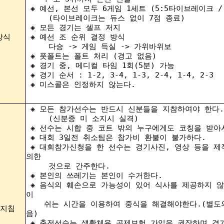
◈
예선, 본선 모두 6게임 1세트 (5:5타이브레이크 /
(타이브레이크는 듀스 없이 7점 종료)
◈ 모든 경기는 셀프 저지
방식
◈ 예선 조 순위 결정 방식
다승 -> 게임 득실 -> 가위바위보
◈ 풋폴트는 폴트 처리 (경고 없음)
◈ 경기 중, 메디컬 타임 1회(5분) 가능
◈ 경기 순서 : 1-2, 3-4, 1-3, 2-4, 1-4, 2-3
◈ 미스콜은 인정하지 않는다.
◈ 모든 참가선수는 반드시 신분들을 지참하여야 한다.
(신분증 미 소지시 실격)
◈ 선수는 시합 중 코트 밖의 누구에게도 코칭을 받아
◈ 대회 3일전 취소팀은 참가비 환불이 불가하다.
◈ 대회참가신청을 한 선수는 경기사진, 영상 등을 제
의한
것으로 간주한다.
◈ 본인의 쓰레기는 본인이 수거한다.
◈ 음식의 훼손으로 가능성이 있어 식사를 제공하지 않
이
쉬는 시간을 이용하여 중식을 해결해야한다.(별도의
지침
음)
◈ 출전선수는 생활체육 공제보험 가입을 권장하며 경