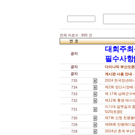
전체 자료수 : 895 건
대회주최
공지
필수사항[
공지
다이나믹 부산오픈[
공지
게시판 사용 안내 -
2024 한국장년테니
735
제2회 양산시장배 전국
734
제 17회 남해군수배
733
제12회 통영 테사모
732
이기대 갈맷길과 함
731
5/25(토)[0]
제7회 산청 천왕봉
730
제68회 만평메디칼배
729
2024년 춘계 부산대학
728