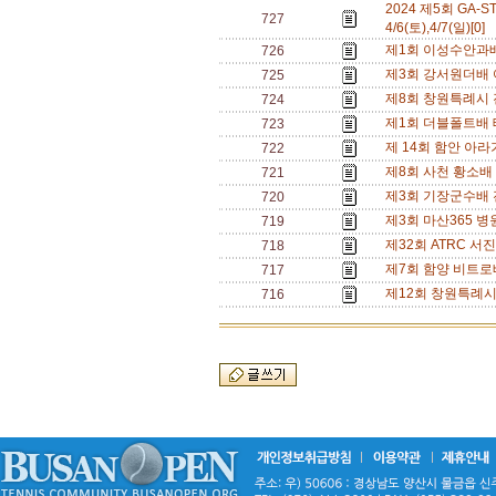
2024 제5회 GA
727
4/6(토),4/7(일)[0]
제1회 이성수안과배 
726
제3회 강서원더배 여
725
제8회 창원특례시 진
724
제1회 더블폴트배 테니
723
제 14회 함안 아라가
722
제8회 사천 황소배 
721
제3회 기장군수배 전
720
제3회 마산365 병원
719
제32회 ATRC 서진
718
제7회 함양 비트로배
717
제12회 창원특례시 가
716