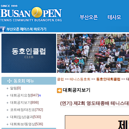
동호인클럽
CLUB
클럽
>>
테니스동호회
>>
동호인대회클럽
>>
알림
[0]
대회공지보기
대회공지요청
[947]
대회공지보기
[898]
(연기) 제2회 영도태종배 테니스대회
코트배정/대진표
[792]
대회(입상)결과
[530]
대회화보/동영상
[536]