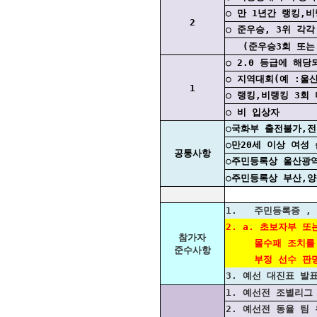
○ 만 1년간 랭킹,
2
○ 준우승, 3위 각
(준우승3회 또는 3
○ 2.0 등급에 해당
○ 지역대회(예 :울
1
○ 랭킹,비랭킹 3회 
○ 비 입상자
○국화부 출전불가,
○만20세 이상 여성
공통사항
○주민등록상 울산광역
○주민등록상 부산,양
1. 주민등록증 ,
2. a. 초보자부 
참가자
몰수패 조치를 취
준수사항
부정 선수 판명 시
3. 예선 대진표 발
1. 예선전 조별리그
2. 예선전 동율 팀