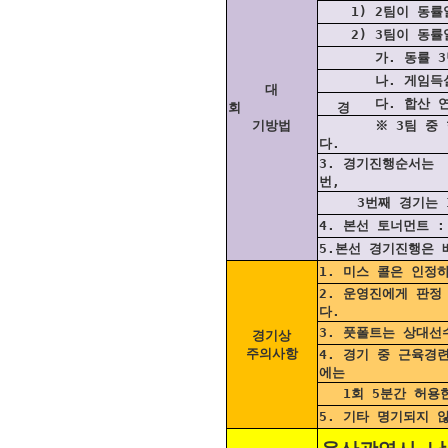
1) 2팀이 동률일
2) 3팀이 동률일
가. 동률 3팀 
나. 게임득실 차
대
다. 합산 연령이
회 경
기방법
※ 3팀 중 한 팀
다.
3. 경기진행순서는 
번,
3번째 경기는 1
4. 본선 토너먼트 
5.본선 경기진행은 
1. 미스 콜은 인정
2. 운영진에게 판정
다.
3. 풋폴트는 상대선
경기상
주의사항
4. 경기 중 근육경
에는
1회 5분간 허용
5. 기타 명기되지 