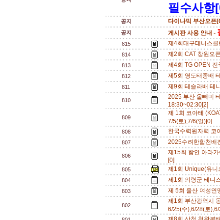
필수사항[
다이나믹 부산오픈[0
공지
공지
게시판 사용 안내 -
제4회대구테니스클럽배
815
제2회 CAT 창원오픈
814
제4회 TG OPEN 전
813
제5회 영도태종배 테니
812
제9회 테슬라배 테니
811
2025 부산 올빼미 테
810
18:30~02:30[2]
제 1회 코아테 (KOA
809
7/5(토),7/6(일)[0]
한국수력원자력 코아
808
2025수려한합천배전국
807
제15회 함안 아라가야
806
[0]
제1회 Unique(유니크
805
제1회 의령군 테니스 
804
제 5회 울산 여성연맹 
803
제1회 부산광역시 동
802
6/25(수),6/28(토),6
제8회 산청 천왕봉배 
801