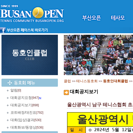
동호인클럽
CLUB
클럽
테니스동호회
동호인대회클럽
>>
>>
>
알림
[0]
대회공지보기
대회공지요청
[947]
울산광역시 남구 테니스협회 초보자
대회공지보기
[898]
코트배정/대진표
[792]
울산광역시 
대회(입상)결과
[530]
대회화보/동영상
[536]
◎ 2024년 5월 12
일 시