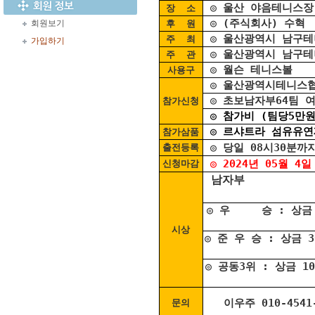
◎ 울산 야음테니스장
장 소
◎ (주식회사) 수혁
회원보기
후 원
◎ 울산광역시 남구
주 최
가입하기
◎ 울산광역시 남구
주 관
◎ 월슨 테니스볼
사용구
◎ 울산광역시테니스
◎ 초보남자부64팀 
참가신청
◎ 참가비 (팀당5만원)
◎ 르샤트라 섬유유연
참가삼품
◎ 당일 08시30분까
출전등록
◎ 2024년 05월 4
신청마감
남자
◎ 우 승 : 상
시상
◎ 준 우 승 : 상
◎ 공동3위 : 상금
이우주 010-4541
문의