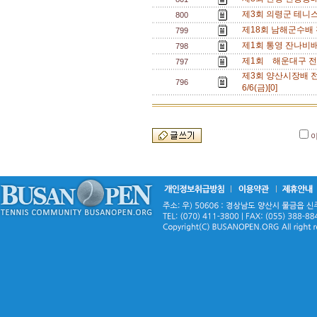
제3회 의령군 테니스 
800
제18회 남해군수배 전
799
제1회 통영 잔나비배 
798
제1회 해운대구 전국 
797
제3회 양산시장배 전국동
796
6/6(금)[0]