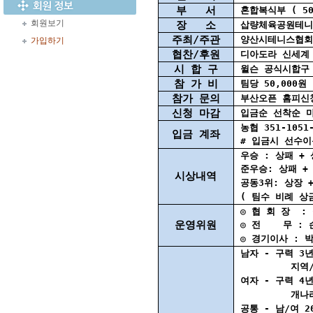
부 서
혼합복식부 ( 50
회원보기
장 소
삽량체육공원테니
주최/주관
양산시테니스협회
가입하기
협찬/후원
디아도라 신세계 
시 합 구
윌슨 공식시합
참 가 비
팀당 50,000원
참가 문의
부산오픈 홈피신청
신청 마감
입금순 선착순 마
농협 351-1051
입금 계좌
# 입금시 선수이름
우승 : 상패 + 
준우승: 상패 + 
시상내역
공동3위: 상장 +
( 팀수 비례 상
◎ 협 회 장 :
운영위원
◎ 전 무 : 손원
◎ 경기이사 : 박성
남자 - 구력 3년
지역/전국신인
여자 - 구력 4년
개나리대회 
공통 - 남/여 