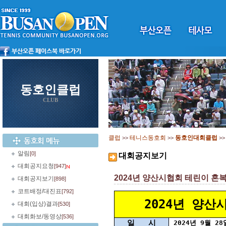
동호인클럽
CLUB
클럽
테니스동호회
동호인대회클럽
>>
>>
>
알림
[0]
대회공지보기
대회공지요청
[947]
2024년 양산시협회 테린이 혼복 테
대회공지보기
[898]
코트배정/대진표
[792]
2024년 양
대회(입상)결과
[530]
대회화보/동영상
[536]
일 시
2024년 9월 28