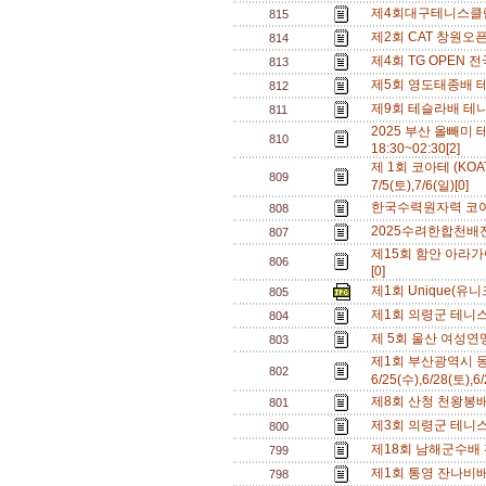
제4회대구테니스클럽배
815
제2회 CAT 창원오픈
814
제4회 TG OPEN 전
813
제5회 영도태종배 테니
812
제9회 테슬라배 테니
811
2025 부산 올빼미 테
810
18:30~02:30[2]
제 1회 코아테 (KOA
809
7/5(토),7/6(일)[0]
한국수력원자력 코아
808
2025수려한합천배전국
807
제15회 함안 아라가야
806
[0]
제1회 Unique(유니크
805
제1회 의령군 테니스 
804
제 5회 울산 여성연맹 
803
제1회 부산광역시 동
802
6/25(수),6/28(토),6
제8회 산청 천왕봉배 
801
제3회 의령군 테니스 
800
제18회 남해군수배 전
799
제1회 통영 잔나비배 
798