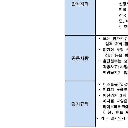
참가자격
신청시 구력공개
전국 테린이대
전국 테린이대
단,32팀이하 
( 모든 대회
- 모든 참가선수
실격 처리 한
- 테린이 부정 선
상금 등을 회
공통사항
- 출전선수는 생
각종사고(사망사고
책임을지지 않는
- 미스콜은 인정
- 전경기 노애드 
- 예선경기 3팀
- 메디컬 타임은
경기규칙
- 타이브레이크에
( 단, 엔드 체
- 기타 명시되지