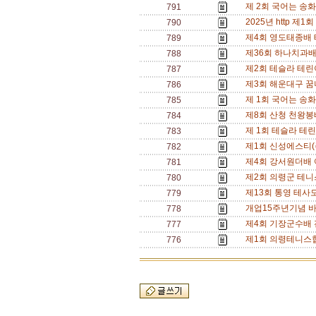
제 2회 국어는 송화
791
2025년 http 제
790
제4회 영도태종배 테
789
제36회 하나치과배 혼
788
제2회 테슬라 테린이 
787
제3회 해운대구 꿈나
786
제 1회 국어는 송화진
785
제8회 산청 천왕봉배 
784
제 1회 테슬라 테린이
783
제1회 신성에스티(주
782
제4회 강서원더배 여
781
제2회 의령군 테니스
780
제13회 통영 테사모
779
개업15주년기념 바
778
제4회 기장군수배 전
777
제1회 의령테니스협
776