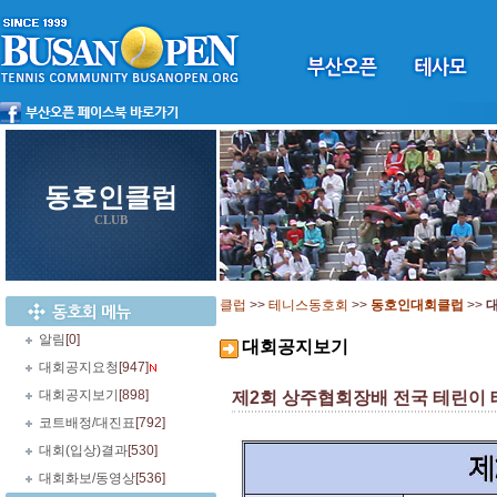
동호인클럽
CLUB
클럽
>>
테니스동호회
>>
동호인대회클럽
>>
알림
[0]
대회공지보기
대회공지요청
[947]
대회공지보기
[898]
제2회 상주협회장배 전국 테린이 테니스
코트배정/대진표
[792]
대회(입상)결과
[530]
대회화보/동영상
[536]