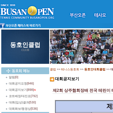
동호인클럽
CLUB
클럽
>>
테니스동호회
>>
동호인대회클럽
>>
알림
[0]
대회공지보기
대회공지요청
[946]
대회공지보기
[898]
제2회 상주협회장배 전국 테린이 테니스
코트배정/대진표
[792]
대회(입상)결과
[530]
대회화보/동영상
[536]