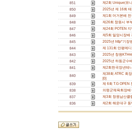
제2회 Unique(유
851
2025년 제 16회 
850
제1회 머거본배 전국 
849
제26회 창원시 부부
848
제24회 POTEN 지
847
제5회 밀양시장배 전국
846
2025년 http*기장
845
제 131회 만평메디
844
2025년 창원KTH배
843
2025년 하동군수배 
842
제2회한국장년테니스회
841
제38회 ATRC 회장
840
[0]
제 6회 T.G OPE
839
의령군체육회장배 테니
838
제3회 창원남산클럽배
837
제2회 해운대구 동백
836