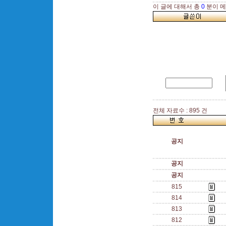
이 글에 대해서 총
0
분이 메
전체 자료수 : 895 건
공지
공지
공지
815
814
813
812