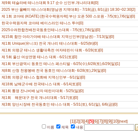
제9회 테슬라배 테니스대회 9.17 순수 신인부.개나리대회[0]
2025 부산 올빼미 테니스대회(영남권 지역대회) - 7/18(금), 8/1(금) 18:30~02:30[2]
제 1회 코아테 (KOATE) [한국수력원자력] 부산 오픈 500 스포원 - 7/5(토),7/6(일)[0]
한국수력원자력 코아테 베이스라인 테니스 투어[0]
2025수려한합천배전국동호인테니스대회 - 7/5(토),7/6(일)[0]
제15회 함안 아라가야배 테니스대회 지역신인부(영남권) - 7/13(일)[0]
제1회 Unique(유니크) 전국 개나리 테니스대회 - 6/25(tn)[0]
제1회 의령군 테니스 생활대축전 여자테린이 대회 - 6/28(토)[0]
제 5회 울산 여성연맹 테니스 대회 - 6/21(토)[0]
제1회 부산광역시 동호인 테니스 페스티발 - 6/25(수),6/28(토),6/29(일)[1]
제8회 산청 천왕봉배 전국 동호인 테니스대회- 6/28(토),29(일)[0]
제3회 의령군 테니스 협회배 지역신인부 - 6/1(일)[0]
제18회 남해군수배 전국테니스 대회 - 6/14(토)[0]
제1회 통영 잔나비배 남자 테린이대회 - 5/25(일)[0]
제1회 해운대구 전국 개나리대회 - 5/17(토)[0]
제3회 양산시장배 전국동호인 테니스 대회 - 5/31(토), 6/1(일), 6/6(금)[0]
[1]
[2]
[3]
[4]
[5]
[6]
[7]
[8]
[9]
[10]
[next]
이름
제목
내용