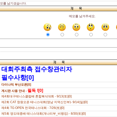
모를 남기셨습니다.
메모를 남겨주세요.
대회주최측 접수창관리자
필수사항[0]
다이나믹 부산오픈[0]
필독 ![0]
게시판 사용 안내 -
제4회대구테니스클럽배 혼합복식대회 - 9/13(토)[0]
제2회 CAT 창원오픈 테니스대회(영남 지역신인부)- 9/14(일)[0]
제4회 TG OPEN 전국테니스대회 - 7/26(토)[0]
제5회 영도태종배 테니스대회(개나리부_비랭킹) - 8/30(토)[0]