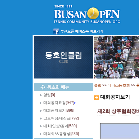
동호인클럽
CLUB
클럽
>>
테니스동호회
>>
알림
[0]
대회공지보기
대회공지요청
[947]
대회공지보기
[898]
제2회 상주협회장배 전
코트배정/대진표
[792]
대회(입상)결과
[530]
대회화보/동영상
[536]