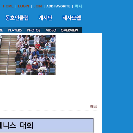
HOME
LOGIN
JOIN
쪽지
|
|
|
ADD FAVORITE
|
태풍