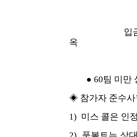
입금
옥
● 60팀 미
◈ 참가자 준수사
1) 미스 콜은 
2) 풋볼트는 상대