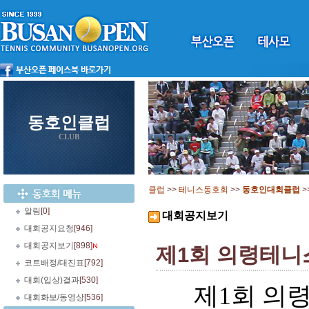
동호인클럽
CLUB
클럽
>>
테니스동호회
>>
동호인대회클럽
>
알림
[0]
대회공지보기
대회공지요청
[946]
대회공지보기
[898]
제1회 의령테니스
코트배정/대진표
[792]
대회(입상)결과
[530]
제1회 의
대회화보/동영상
[536]