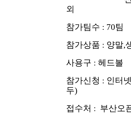
외
참가팀수 : 70팀
참가상품 : 양말,
사용구
: 헤드볼
참가신청 : 인터
두)
접수처 : 부산오