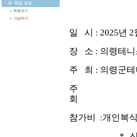
회원보기
가입하기
일 시
: 2025년
장 소
: 의령테
주 최
: 의령군
주
회
참가비
:개인복식 
* 