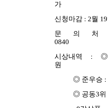
가
신청마감 : 2월 19
문 의 처 :
0840
시상내역 : 
원
◎ 준우승 :
◎ 공동3위 