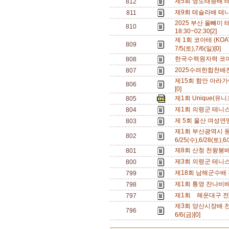
제5회 영도태종배 테니
812
제9회 테슬라배 테니
811
2025 부산 올빼미 테
810
18:30~02:30[2]
제 1회 코아테 (KOA
809
7/5(토),7/6(일)[0]
한국수력원자력 코아
808
2025수려한합천배전국
807
제15회 함안 아라가야
806
[0]
제1회 Unique(유니크
805
제1회 의령군 테니스 
804
제 5회 울산 여성연맹 
803
제1회 부산광역시 동
802
6/25(수),6/28(토),6
제8회 산청 천왕봉배 
801
제3회 의령군 테니스 
800
제18회 남해군수배 전
799
제1회 통영 잔나비배 
798
제1회 해운대구 전국 
797
제3회 양산시장배 전국동
796
6/6(금)[0]