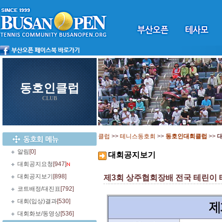
동호인클럽
CLUB
클럽
>>
테니스동호회
>>
동호인대회클럽
>>
알림
[0]
대회공지보기
대회공지요청
[947]
대회공지보기
[898]
제3회 상주협회장배 전국 테린이 테니스
코트배정/대진표
[792]
대회(입상)결과
[530]
대회화보/동영상
[536]