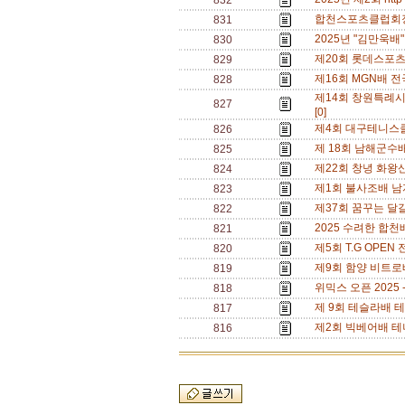
832
합천스포츠클럽회장배
831
2025년 "김만욱배"
830
제20회 롯데스포츠·
829
제16회 MGN배 전국
828
제14회 창원특례시 
827
[0]
제4회 대구테니스클럽
826
제 18회 남해군수배
825
제22회 창녕 화왕산배
824
제1회 불사조배 남자
823
제37회 꿈꾸는 달걀배
822
2025 수려한 합천배
821
제5회 T.G OPEN 
820
제9회 함양 비트로배
819
위믹스 오픈 2025 - 
818
제 9회 테슬라배 테니
817
제2회 빅베어배 테니
816