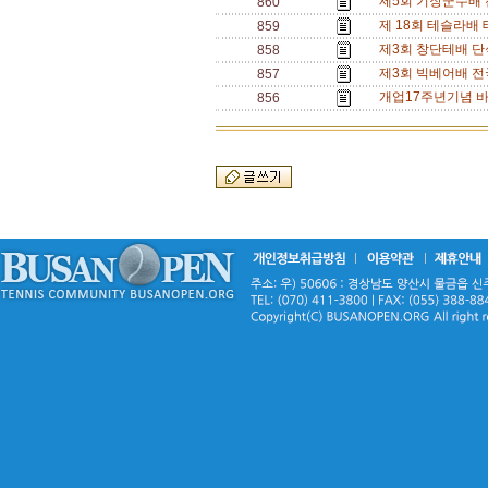
제5회 기장군수배 전국
860
제 18회 테슬라배
859
제3회 창단테배 단식
858
제3회 빅베어배 전국 
857
개업17주년기념 바
856