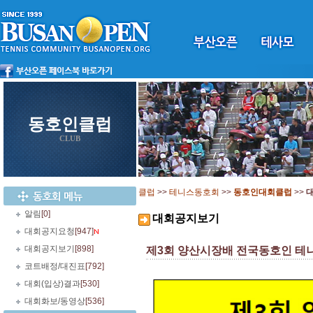
동호인클럽
CLUB
클럽
>>
테니스동호회
>>
동호인대회클럽
>>
알림
[0]
대회공지보기
대회공지요청
[947]
대회공지보기
[898]
제3회 양산시장배 전국동호인 테니스 대회 
코트배정/대진표
[792]
대회(입상)결과
[530]
대회화보/동영상
[536]