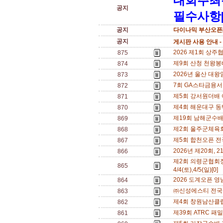
대회주최
공지
필수사항[
공지
다이나믹 부산오픈[
공지
게시판 사용 안내 -
2026 제1회 상주협
875
제9회 산청 천왕봉배 
874
2026년 울산 대왕
873
7회 GA스타금융서비스
872
제5회 강서원더배 여
871
제4회 해운대구 동백섬
870
제19회 남해군수배 
869
제2회 울주군체육회장배
868
제5회 합천오픈 전국
867
2026년 제20회, 21
866
제2회 의령군협회
865
4/4(토),4/5(일)[0]
2026 도계오픈 영남
864
㈜신성에스티 전국신인
863
제4회 창원남산클럽회
862
제39회 ATRC 패
861