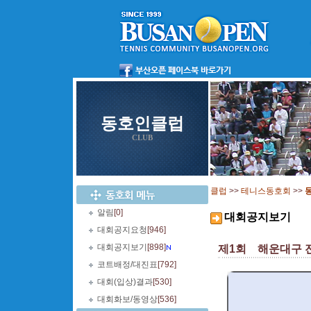
동호인클럽
CLUB
클럽
>>
테니스동호회
>>
알림
[0]
대회공지보기
대회공지요청
[946]
대회공지보기
[898]
제1회 해운대구 전국
코트배정/대진표
[792]
대회(입상)결과
[530]
대회화보/동영상
[536]