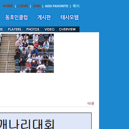
HOME
LOGIN
JOIN
쪽지
|
|
|
ADD FAVORITE
|
태풍