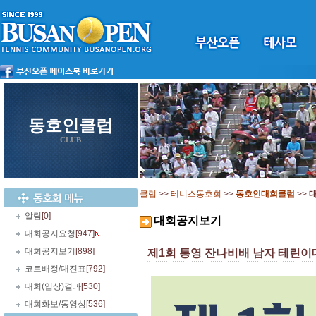
동호인클럽
CLUB
클럽
>>
테니스동호회
>>
동호인대회클럽
>>
알림
[0]
대회공지보기
대회공지요청
[947]
대회공지보기
[898]
제1회 통영 잔나비배 남자 테린이대회 
코트배정/대진표
[792]
대회(입상)결과
[530]
대회화보/동영상
[536]