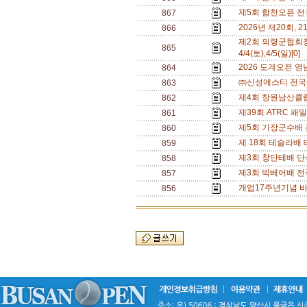
제5회 합천오픈 전국
867
2026년 제20회, 21
866
제2회 의령군협회
865
4/4(토),4/5(일)[0]
2026 도계오픈 영남
864
㈜신성에스티 전국신인
863
제4회 창원남산클럽회
862
제39회 ATRC 패
861
제5회 기장군수배 전국
860
제 18회 테슬라배
859
제3회 창단테배 단식
858
제3회 빅베어배 전국 
857
개업17주년기념 바
856