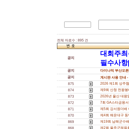
전체 자료수 : 895 건
대회주최
공지
필수사항[
공지
다이나믹 부산오픈[
공지
게시판 사용 안내 -
2026 제1회 상주협
875
제9회 산청 천왕봉배 
874
2026년 울산 대왕
873
7회 GA스타금융서비스
872
제5회 강서원더배 여
871
제4회 해운대구 동백섬
870
제19회 남해군수배 
869
제2회 울주군체육회장배
868