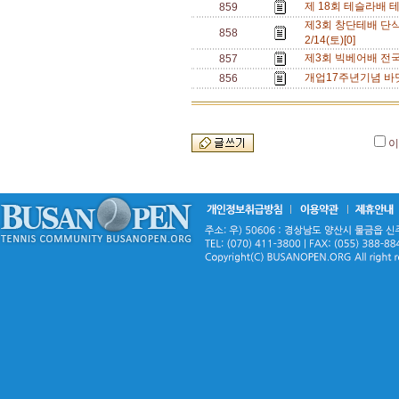
제 18회 테슬라배 
859
제3회 창단테배 단식
858
2/14(토)[0]
제3회 빅베어배 전국 동
857
개업17주년기념 바닷
856