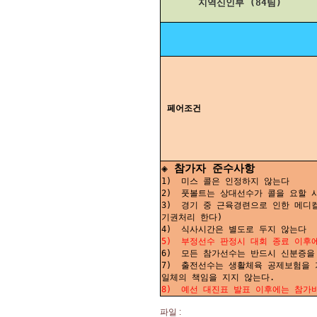
지역신인부 (84팀)
페어조건
◈ 참가자 준수사항
1)
미스 콜은 인정하지 않는다
2)
풋볼트는 상대선수가 콜을 요할 시
3)
경기 중 근육경련으로 인한 메디
기권처리 한다)
4)
식사시간은 별도로 두지 않는다
5)
부정선수 판정시 대회 종료 이후에
6)
모든 참가선수는 반드시 신분증을
7)
출전선수는 생활체육 공제보험을 
일체의 책임을 지지 않는다.
8)
예선 대진표 발표 이후에는 참가
파일 :