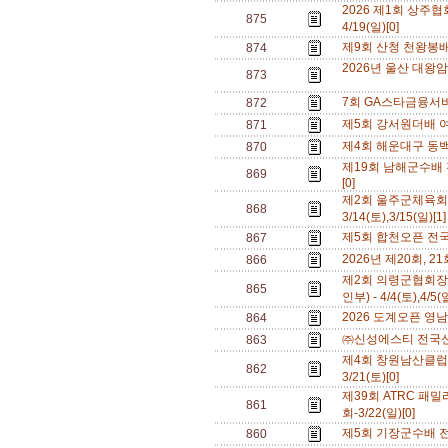
2026 제1회 상주협
875
4/19(일)[0]
제9회 산청 천왕봉배 전
874
2026년 울산 대왕암
873
7회 GA스타금융서비스
872
제5회 강서원더배 여성
871
제4회 해운대구 동백섬 
870
제19회 남해군수배 전
869
[0]
제2회 울주군체육회
868
3/14(토),3/15(일)[1
제5회 합천오픈 전국동
867
2026년 제20회, 21회
866
제2회 의령군협회장
865
인부) - 4/4(토),4/5(
2026 도계오픈 영남 
864
㈜신성에스티 전국신인부
863
제4회 창원남산클럽
862
3/21(토)[0]
제39회 ATRC 
861
회-3/22(일)[0]
제5회 기장군수배 전국 
860