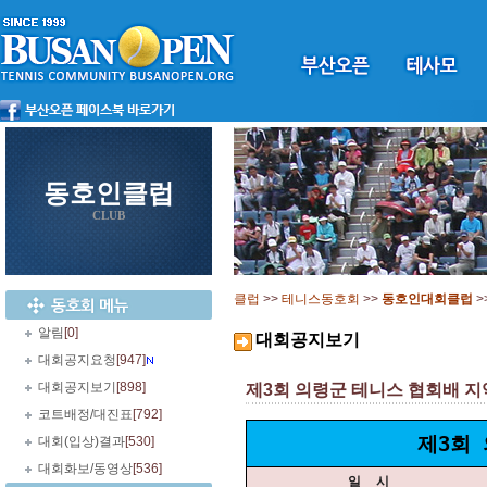
동호인클럽
CLUB
클럽
>>
테니스동호회
>>
동호인대회클럽
>
알림
[0]
대회공지보기
대회공지요청
[947]
대회공지보기
[898]
제3회 의령군 테니스 협회배 지역신
코트배정/대진표
[792]
제3회
대회(입상)결과
[530]
대회화보/동영상
[536]
일
시