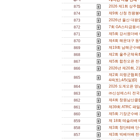
2026 제1회 상주협
875
제9회 산청 천왕봉배 
874
2026년 울산 대왕
873
7회 GA스타금융서비스
872
제5회 강서원더배 여
871
제4회 해운대구 동백섬
870
제19회 남해군수배 
869
제2회 울주군체육회장배
868
제5회 합천오픈 전국
867
2026년 제20회, 21
866
제2회 의령군협회
865
4/4(토),4/5(일)[0]
2026 도계오픈 영남
864
㈜신성에스티 전국신인
863
제4회 창원남산클럽회
862
제39회 ATRC 패
861
제5회 기장군수배 전국
860
제 18회 테슬라배
859
제3회 창단테배 단식
858
제3회 빅베어배 전국 
857