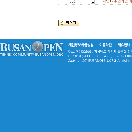
개업17주년기념 바
856