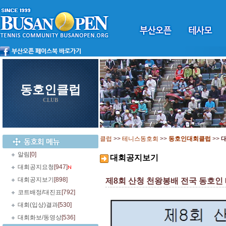
동호인클럽
CLUB
클럽
>>
테니스동호회
>>
동호인대회클럽
>>
알림
[0]
대회공지보기
대회공지요청
[947]
대회공지보기
[898]
제8회 산청 천왕봉배 전국 동호인 테니
코트배정/대진표
[792]
대회(입상)결과
[530]
대회화보/동영상
[536]