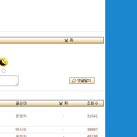
운영자
-
31541
테사모
-
38997
운영자
-
48198