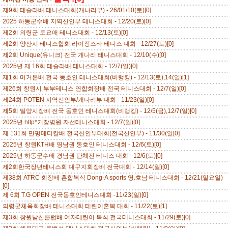
제9회 테슬라배 테니스대회(개나리부) - 26/01/10(토)[0]
2025 하동군수배 지역신인부 테니스대회 - 12/20(토)[0]
제2회 의령군 토요애 테니스대회 - 12/13(토)[0]
제2회 양산시 테니스협회 라이징스타 테니스 대회 - 12/27(토)[0]
제2회 Unique(유니크) 전국 개나리 테니스대회 - 12/10(수)[0]
2025년 제 16회 테슬라배 테니스대회 - 12/7(일)[0]
제1회 머거본배 전국 동호인 테니스대회(비랭킹) - 12/13(토),14(일)[1]
제26회 창원시 부부테니스 연합회장배 전국 테니스대회 - 12/7(일)[0]
제24회 POTEN 지역신인부/개나리부 대회 - 11/23(일)[0]
제5회 밀양시장배 전국 동호인 테니스대회(비랭킹) - 12/5(금),12/7(일)[0]
2025년 http*기장병원 자선테니스대회 - 12/7(일)[0]
제 131회 만평메디칼배 전국신인부대회(전국신인부) - 11/30(일[0]
2025년 창원KTH배 영남권 동호인 테니스대회 - 12/6(토)[0]
2025년 하동군수배 경남권 단체전 테니스 대회 - 12/6(토)[0]
제2회한국장년테니스회 대구지회장배 전국대회 - 12/14(일)[0]
제38회 ATRC 회장배 혼합복식 Dong-A sports 영.호남 테니스대회 - 12/21(일요일)
[0]
제 6회 T.G OPEN 전국동호인테니스대회 -11/23(일)[0]
의령군체육회장배 테니스대회 테린이혼복 대회 - 11/22(토)[1]
제3회 창원남산클럽배 여자테린이 복식 전국테니스대회 - 11/29(토)[0]