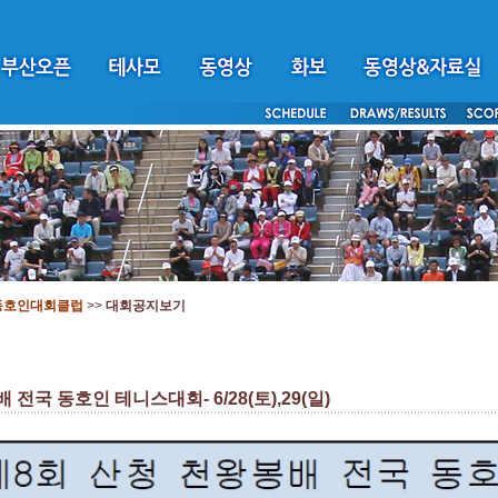
동호인대회클럽
>>
대회공지보기
전국 동호인 테니스대회- 6/28(토),29(일)