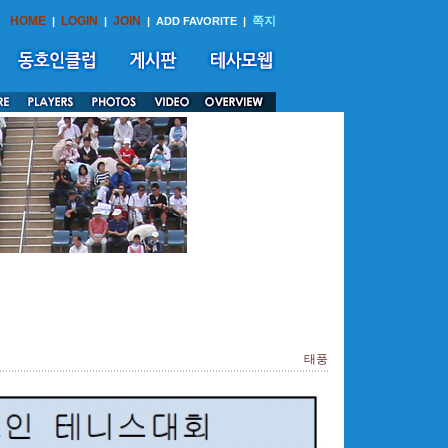
HOME
LOGIN
JOIN
쪽지
|
|
|
ADD FAVORITE
|
태풍