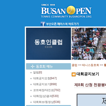
동호인클럽
CLUB
클럽
>>
테니스동호회
>>
알림
[0]
대회공지보기
대회공지요청
[947]
대회공지보기
[898]
제8회 산청 천왕봉배 
코트배정/대진표
[792]
대회(입상)결과
[530]
대회화보/동영상
[536]