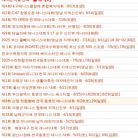
제4회대구테니스클럽배 혼합복식대회 - 9/13(토)[0]
제2회 CAT 창원오픈 테니스대회(영남 지역신인부)- 9/14(일)[0]
제4회 TG OPEN 전국테니스대회 - 7/26(토)[0]
제5회 영도태종배 테니스대회(개나리부_비랭킹) - 8/30(토)[0]
제9회 테슬라배 테니스대회 9.17 순수 신인부.개나리대회[0]
2025 부산 올빼미 테니스대회(영남권 지역대회) - 7/18(금), 8/1(금) 18:30~02:30[2]
제 1회 코아테 (KOATE) [한국수력원자력] 부산 오픈 500 스포원 - 7/5(토),7/6(일)[0]
한국수력원자력 코아테 베이스라인 테니스 투어[0]
2025수려한합천배전국동호인테니스대회 - 7/5(토),7/6(일)[0]
제15회 함안 아라가야배 테니스대회 지역신인부(영남권) - 7/13(일)[0]
제1회 Unique(유니크) 전국 개나리 테니스대회 - 6/25(tn)[0]
제1회 의령군 테니스 생활대축전 여자테린이 대회 - 6/28(토)[0]
제 5회 울산 여성연맹 테니스 대회 - 6/21(토)[0]
제1회 부산광역시 동호인 테니스 페스티발 - 6/25(수),6/28(토),6/29(일)[1]
제8회 산청 천왕봉배 전국 동호인 테니스대회- 6/28(토),29(일)[0]
제3회 의령군 테니스 협회배 지역신인부 - 6/1(일)[0]
제18회 남해군수배 전국테니스 대회 - 6/14(토)[0]
제1회 통영 잔나비배 남자 테린이대회 - 5/25(일)[0]
제1회 해운대구 전국 개나리대회 - 5/17(토)[0]
제3회 양산시장배 전국동호인 테니스 대회 - 5/31(토), 6/1(일), 6/6(금)[0]