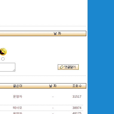
운영자
-
31517
테사모
-
38974
운영자
-
48175