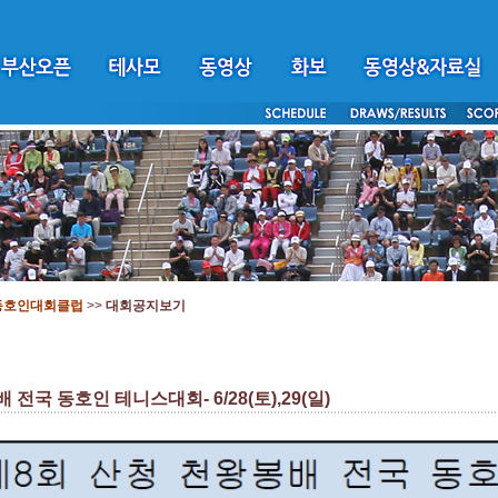
동호인대회클럽
>>
대회공지보기
전국 동호인 테니스대회- 6/28(토),29(일)