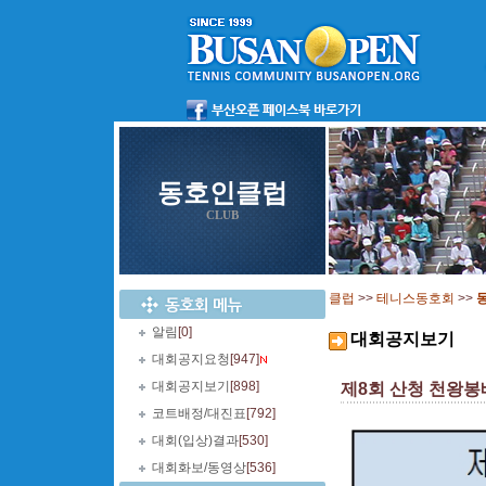
동호인클럽
CLUB
클럽
>>
테니스동호회
>>
알림
[0]
대회공지보기
대회공지요청
[947]
대회공지보기
[898]
제8회 산청 천왕봉배 
코트배정/대진표
[792]
대회(입상)결과
[530]
대회화보/동영상
[536]