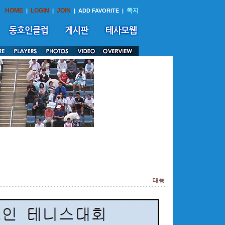
HOME
LOGIN
JOIN
쪽지
|
|
|
ADD FAVORITE
|
태풍