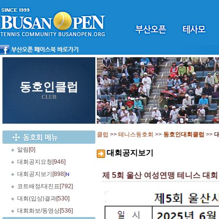
동호인클럽
CLUB
클럽
>>
테니스동호회
>>
동호인대회클럽
>>
알림
[0]
대회공지보기
대회공지요청
[946]
대회공지보기
[898]
제 5회 울산 여성연맹 테니스 대회 - 
코트배정/대진표
[792]
대회(입상)결과
[530]
대회화보/동영상
[536]