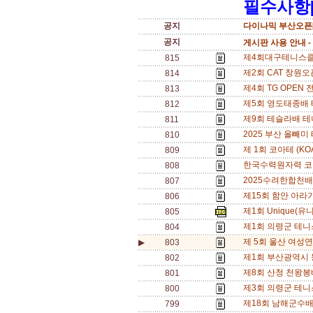
필수사항[
공지
다이나믹 부산오픈[
공지
게시판 사용 안내 -
제4회대구테니스클럽배
815
제2회 CAT 창원오
814
제4회 TG OPEN 
813
제5회 영도태종배 테
812
제9회 테슬라배 테
811
2025 부산 올빼미 테
810
제 1회 코아테 (KOA
809
한국수력원자력 코
808
2025수려한합천배전
807
제15회 함안 아라가
806
제1회 Unique(유니
805
제1회 의령군 테니스
804
제 5회 울산 여성연맹 
▶
803
제1회 부산광역시 동호인
802
제8회 산청 천왕봉배 
801
제3회 의령군 테니스
800
제18회 남해군수배 전
799