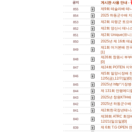
공지
게시판 사용 안내 -
제9회 테슬라배 테니스대
855
2025 하동군수배 지
854
제2회 의령군 토요애 테
853
제2회 양산시 테니스협
852
제2회 Unique(유니
851
2025년 제 16회 테
850
제1회 머거본배 전국 
849
[1]
제26회 창원시 부부
848
[0]
제24회 POTEN 지역
847
제5회 밀양시장배 전
846
12/5(금),12/7(일)[0
2025년 http*기장
845
제 131회 만평메디칼
844
2025년 창원KTH배 
843
2025년 하동군수배 
842
제2회한국장년테니스회
841
제38회 ATRC 회장배
840
12/21(일요일)[0]
제 6회 T.G OPEN
839