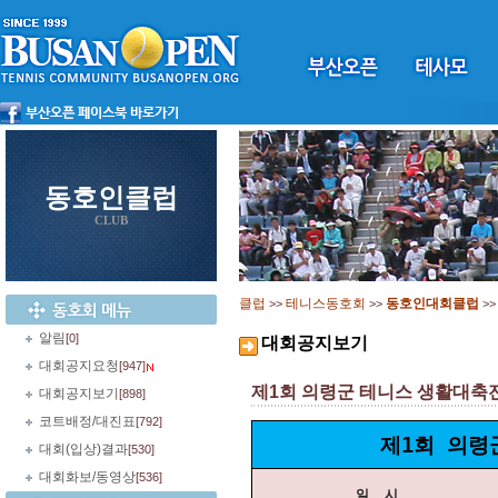
동호인클럽
CLUB
클럽
테니스동호회
동호인대회클럽
>>
>>
>
알림
[0]
대회공지보기
대회공지요청
[947]
제1회 의령군 테니스 생활대축전 여
대회공지보기
[898]
코트배정/대진표
[792]
제1회 의령
대회(입상)결과
[530]
대회화보/동영상
[536]
일 시