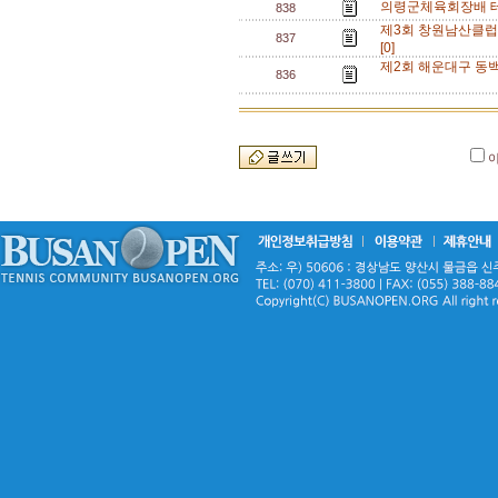
의령군체육회장배 테니
838
제3회 창원남산클럽배
837
[0]
제2회 해운대구 동백섬
836